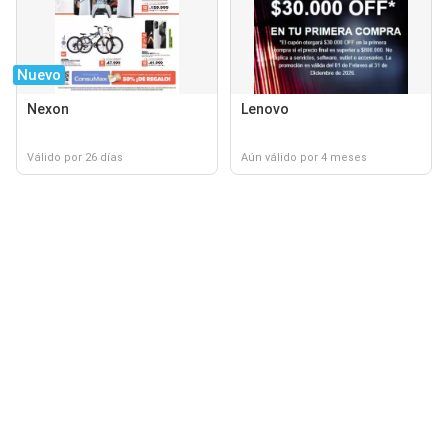
Nuevo
Nexon
Lenovo
Válido por 26 días
Aún válido por 4 meses