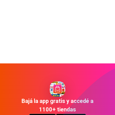
Bajá la app gratis y accedé a
1100+ tiendas