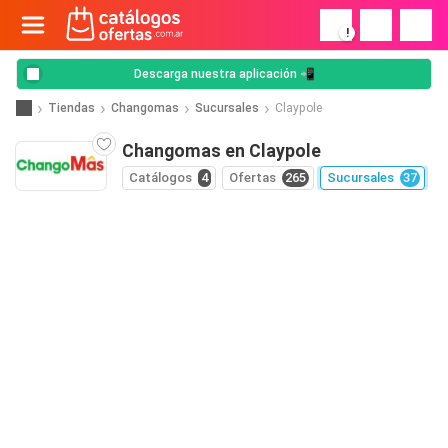
!
Descarga nuestra aplicación 📲
Tiendas
Changomas
Sucursales
Claypole
Changomas en Claypole
Catálogos
4
Ofertas
265
Sucursales
37