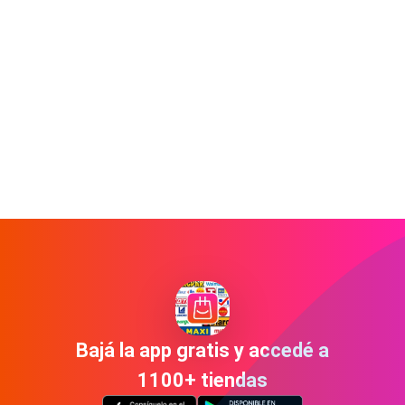
Bajá la app gratis y accedé a
1100+ tiendas