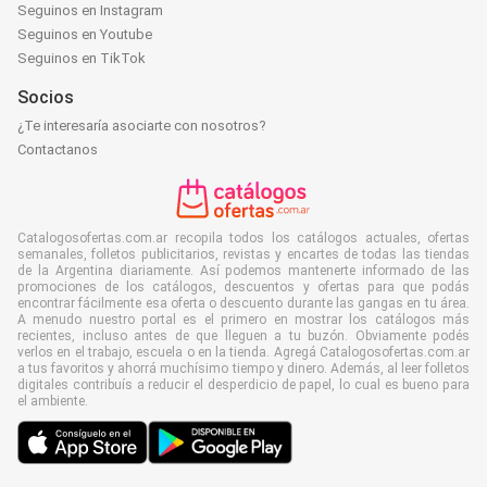
Seguinos en Instagram
Seguinos en Youtube
Seguinos en TikTok
Socios
¿Te interesaría asociarte con nosotros?
Contactanos
Catalogosofertas.com.ar recopila todos los catálogos actuales, ofertas
semanales, folletos publicitarios, revistas y encartes de todas las tiendas
de la Argentina diariamente. Así podemos mantenerte informado de las
promociones de los catálogos, descuentos y ofertas para que podás
encontrar fácilmente esa oferta o descuento durante las gangas en tu área.
A menudo nuestro portal es el primero en mostrar los catálogos más
recientes, incluso antes de que lleguen a tu buzón. Obviamente podés
verlos en el trabajo, escuela o en la tienda. Agregá Catalogosofertas.com.ar
a tus favoritos y ahorrá muchísimo tiempo y dinero. Además, al leer folletos
digitales contribuís a reducir el desperdicio de papel, lo cual es bueno para
el ambiente.