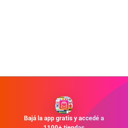
Bajá la app gratis y accedé a
1100+ tiendas