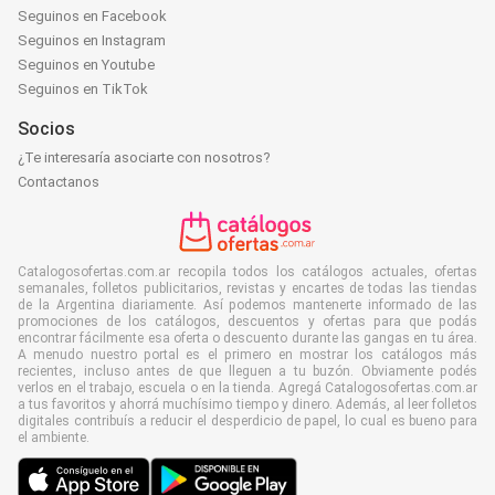
Seguinos en Facebook
Seguinos en Instagram
Seguinos en Youtube
Seguinos en TikTok
Socios
¿Te interesaría asociarte con nosotros?
Contactanos
Catalogosofertas.com.ar recopila todos los catálogos actuales, ofertas
semanales, folletos publicitarios, revistas y encartes de todas las tiendas
de la Argentina diariamente. Así podemos mantenerte informado de las
promociones de los catálogos, descuentos y ofertas para que podás
encontrar fácilmente esa oferta o descuento durante las gangas en tu área.
A menudo nuestro portal es el primero en mostrar los catálogos más
recientes, incluso antes de que lleguen a tu buzón. Obviamente podés
verlos en el trabajo, escuela o en la tienda. Agregá Catalogosofertas.com.ar
a tus favoritos y ahorrá muchísimo tiempo y dinero. Además, al leer folletos
digitales contribuís a reducir el desperdicio de papel, lo cual es bueno para
el ambiente.