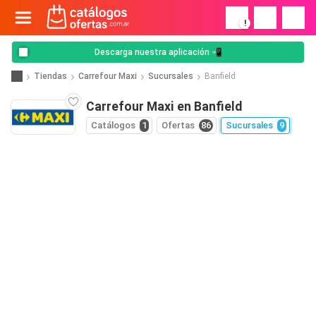
!
Descarga nuestra aplicación 📲
Tiendas
Carrefour Maxi
Sucursales
Banfield
Carrefour Maxi en Banfield
Catálogos
1
Ofertas
86
Sucursales
9