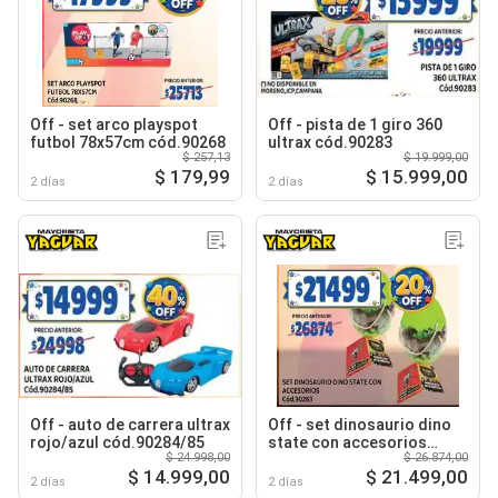
Off - set arco playspot
Off - pista de 1 giro 360
futbol 78x57cm cód.90268
ultrax cód.90283
$ 257,13
$ 19.999,00
$ 179,99
$ 15.999,00
2 días
2 días
Off - auto de carrera ultrax
Off - set dinosaurio dino
rojo/azul cód.90284/85
state con accesorios
$ 24.998,00
$ 26.874,00
cód.90263
$ 14.999,00
$ 21.499,00
2 días
2 días