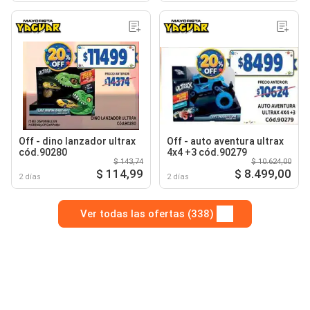
Off - dino lanzador ultrax
Off - auto aventura ultrax
cód.90280
4x4 +3 cód.90279
$ 143,74
$ 10.624,00
$ 114,99
$ 8.499,00
2 días
2 días
Ver todas las ofertas (338)