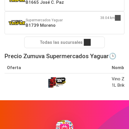
B1665 José C. Paz
38.04 km
Supermercados Yaguar
B1739 Moreno
Todas las sucursales
Precio Zumuva Supermercados Yaguar🕒
Oferta
Nombre
Vino Zu
1L Brik