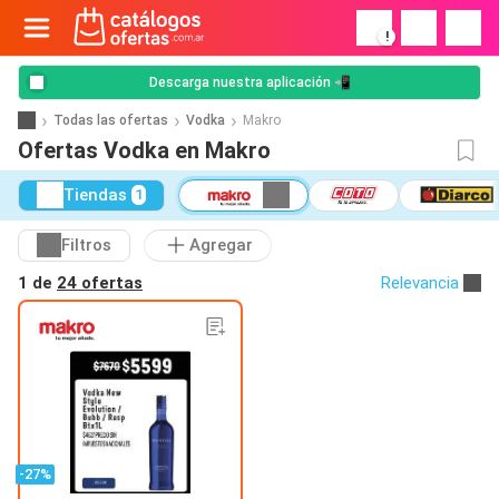
!
Descarga nuestra aplicación 📲
Todas las ofertas
Vodka
Makro
Ofertas Vodka en Makro
Tiendas
1
Filtros
Agregar
1 de
24 ofertas
Relevancia
-27%