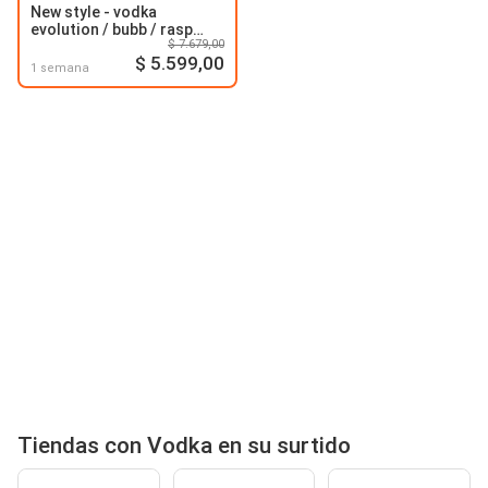
New style - vodka
evolution / bubb / rasp
$ 7.679,00
btx1l
$ 5.599,00
1 semana
Tiendas con Vodka en su surtido