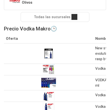
Olivos
Todas las sucursales
Precio Vodka Makro🕒
Oferta
Nombre
New styl
evolution
rasp btx1
Vodka s
VODKA S
ml
Vodka S
Vodka sk