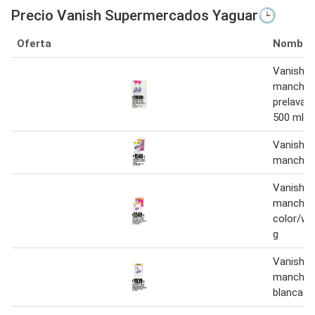
Precio Vanish Supermercados Yaguar🕒
Oferta
Nombre
Vanish q
manchas
prelavado
500 ml
Vanish q
manchas 
Vanish q
mancha
color/wh
g
Vanish q
manchas
blanca d