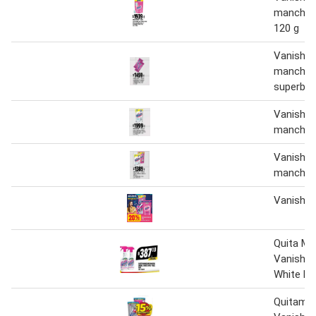
manchas 
120 g
Vanish q
mancha
superbar
Vanish W
manchas 
Vanish q
manchas 
Vanish
Quita M
Vanish 5
White Pr
Quitama