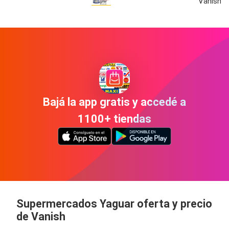
Vanish 4
Bajá la app gratis y accedé a
1100+ tiendas
Supermercados Yaguar oferta y precio
de Vanish