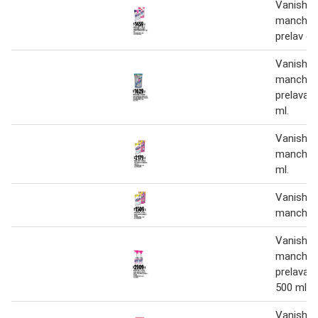
Vanish q
manchas
prelav d/
Vanish o
manchas
prelavad
ml.
Vanish q
manchas
ml.
Vanish q
manchas 
Vanish q
manchas
prelavado
500 ml
Vanish q