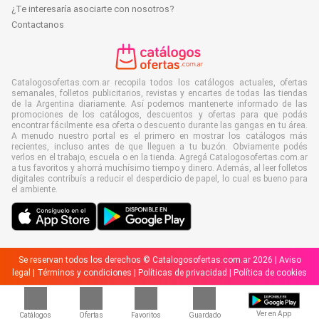
¿Te interesaría asociarte con nosotros?
Contactanos
Catalogosofertas.com.ar recopila todos los catálogos actuales, ofertas
semanales, folletos publicitarios, revistas y encartes de todas las tiendas
de la Argentina diariamente. Así podemos mantenerte informado de las
promociones de los catálogos, descuentos y ofertas para que podás
encontrar fácilmente esa oferta o descuento durante las gangas en tu área.
A menudo nuestro portal es el primero en mostrar los catálogos más
recientes, incluso antes de que lleguen a tu buzón. Obviamente podés
verlos en el trabajo, escuela o en la tienda. Agregá Catalogosofertas.com.ar
a tus favoritos y ahorrá muchísimo tiempo y dinero. Además, al leer folletos
digitales contribuís a reducir el desperdicio de papel, lo cual es bueno para
el ambiente.
Se reservan todos los derechos © Catalogosofertas.com.ar 2026 |
Aviso
legal
|
Términos y condiciones
|
Políticas de privacidad
|
Política de cookies
Ver en App
Catálogos
Ofertas
Favoritos
Guardado