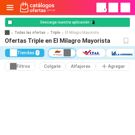
!
Descarga nuestra aplicación 📲
Todas las ofertas
Triple
El Milagro Mayorista
Ofertas Triple en El Milagro Mayorista
Tiendas
1
Filtros
Colgate
Alfajores
Agregar