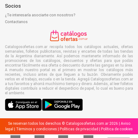
Socios
¿Te interesaría asociarte con nosotros?
Contactanos
Catalogosofertas.com.ar recopila todos los catálogos actuales, ofertas
semanales, folletos publicitarios, revistas y encartes de todas las tiendas
de la Argentina diariamente. Así podemos mantenerte informado de las
promociones de los catálogos, descuentos y ofertas para que podás
encontrar fácilmente esa oferta o descuento durante las gangas en tu área.
A menudo nuestro portal es el primero en mostrar los catálogos más
recientes, incluso antes de que lleguen a tu buzón. Obviamente podés
verlos en el trabajo, escuela o en la tienda. Agregá Catalogosofertas.com.ar
a tus favoritos y ahorrá muchísimo tiempo y dinero. Además, al leer folletos
digitales contribuís a reducir el desperdicio de papel, lo cual es bueno para
el ambiente.
Se reservan todos los derechos © Catalogosofertas.com.ar 2026 |
Aviso
legal
|
Términos y condiciones
|
Políticas de privacidad
|
Política de cookies