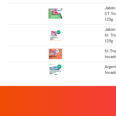
Jabón
ST Tro
125g.
Jabón
St. Tr
125g
St Tro
tocado
Argent
tocado