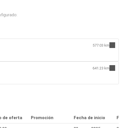
figurado:
577.03 km
641.23 km
o de oferta
Promoción
Fecha de inicio
Fecha