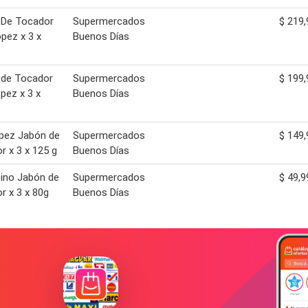
 De Tocador
Supermercados
$ 219,
pez x 3 x
Buenos Días
 de Tocador
Supermercados
$ 199,
opez x 3 x
Buenos Días
pez Jabón de
Supermercados
$ 149,
r x 3 x 125 g
Buenos Días
ino Jabón de
Supermercados
$ 49,9
r x 3 x 80g
Buenos Días