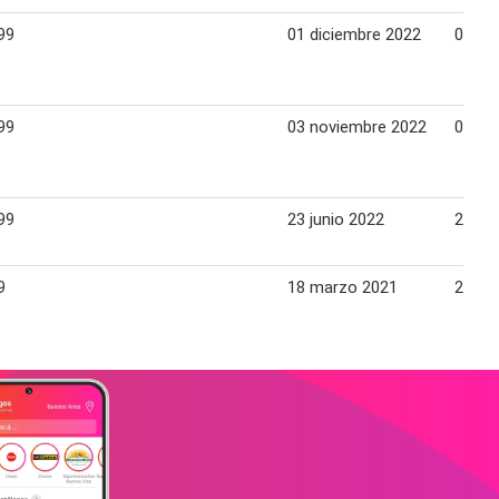
99
01 diciembre 2022
08 di
99
03 noviembre 2022
09 no
99
23 junio 2022
29 ju
9
18 marzo 2021
24 ma