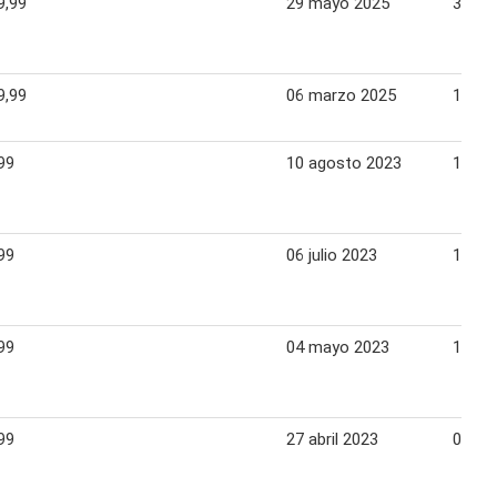
9,99
29 mayo 2025
31 ma
9,99
06 marzo 2025
12 ma
99
10 agosto 2023
16 ag
99
06 julio 2023
12 jul
99
04 mayo 2023
10 ma
99
27 abril 2023
03 ma