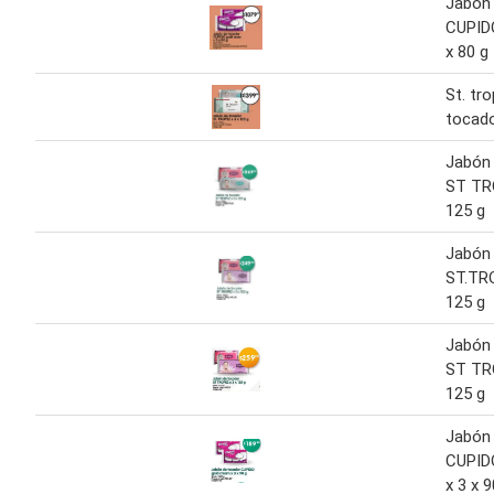
Jabón
CUPID
x 80 g
St. tr
tocad
Jabón
ST TR
125 g
Jabón
ST.TRO
125 g
Jabón
ST TR
125 g
Jabón
CUPID
x 3 x 9