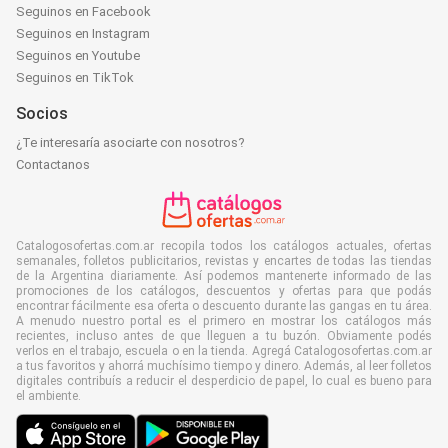
Seguinos en Facebook
Seguinos en Instagram
Seguinos en Youtube
Seguinos en TikTok
Socios
¿Te interesaría asociarte con nosotros?
Contactanos
Catalogosofertas.com.ar recopila todos los catálogos actuales, ofertas
semanales, folletos publicitarios, revistas y encartes de todas las tiendas
de la Argentina diariamente. Así podemos mantenerte informado de las
promociones de los catálogos, descuentos y ofertas para que podás
encontrar fácilmente esa oferta o descuento durante las gangas en tu área.
A menudo nuestro portal es el primero en mostrar los catálogos más
recientes, incluso antes de que lleguen a tu buzón. Obviamente podés
verlos en el trabajo, escuela o en la tienda. Agregá Catalogosofertas.com.ar
a tus favoritos y ahorrá muchísimo tiempo y dinero. Además, al leer folletos
digitales contribuís a reducir el desperdicio de papel, lo cual es bueno para
el ambiente.