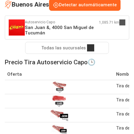
Buenos Aires
Detectar automáticamente
Autoservicio Capo
1,085.71 km
San Juan &, 4000 San Miguel de
Tucumán
Todas las sucursales
Precio Tira Autoservicio Capo🕒
Oferta
Nombre
Tira de 
Tira de 
Tira de 
Tira de 