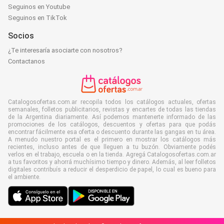
Seguinos en Youtube
Seguinos en TikTok
Socios
¿Te interesaría asociarte con nosotros?
Contactanos
Catalogosofertas.com.ar recopila todos los catálogos actuales, ofertas
semanales, folletos publicitarios, revistas y encartes de todas las tiendas
de la Argentina diariamente. Así podemos mantenerte informado de las
promociones de los catálogos, descuentos y ofertas para que podás
encontrar fácilmente esa oferta o descuento durante las gangas en tu área.
A menudo nuestro portal es el primero en mostrar los catálogos más
recientes, incluso antes de que lleguen a tu buzón. Obviamente podés
verlos en el trabajo, escuela o en la tienda. Agregá Catalogosofertas.com.ar
a tus favoritos y ahorrá muchísimo tiempo y dinero. Además, al leer folletos
digitales contribuís a reducir el desperdicio de papel, lo cual es bueno para
el ambiente.