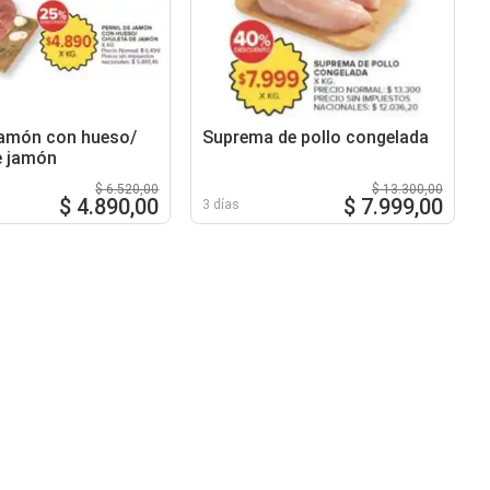
 jamón con hueso/
Suprema de pollo congelada
e jamón
$ 6.520,00
$ 13.300,00
$ 4.890,00
$ 7.999,00
3 días