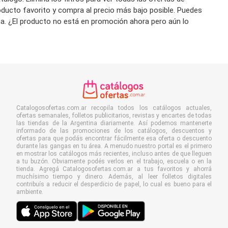
roducto favorito y compra al precio más bajo posible. Puedes
ana. ¿El producto no está en promoción ahora pero aún lo
Catalogosofertas.com.ar recopila todos los catálogos actuales,
ofertas semanales, folletos publicitarios, revistas y encartes de todas
las tiendas de la Argentina diariamente. Así podemos mantenerte
informado de las promociones de los catálogos, descuentos y
ofertas para que podás encontrar fácilmente esa oferta o descuento
durante las gangas en tu área. A menudo nuestro portal es el primero
en mostrar los catálogos más recientes, incluso antes de que lleguen
a tu buzón. Obviamente podés verlos en el trabajo, escuela o en la
tienda. Agregá Catalogosofertas.com.ar a tus favoritos y ahorrá
muchísimo tiempo y dinero. Además, al leer folletos digitales
contribuís a reducir el desperdicio de papel, lo cual es bueno para el
ambiente.