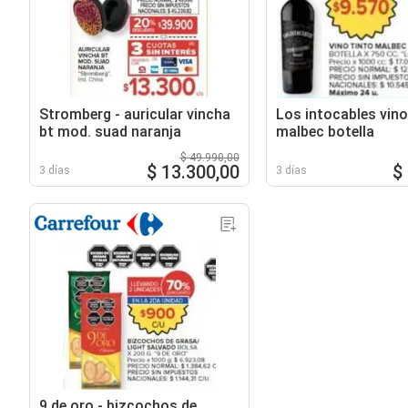
Stromberg - auricular vincha
Los intocables vino
bt mod. suad naranja
malbec botella
$ 49.990,00
$ 13.300,00
$
3 días
3 días
9 de oro - bizcochos de