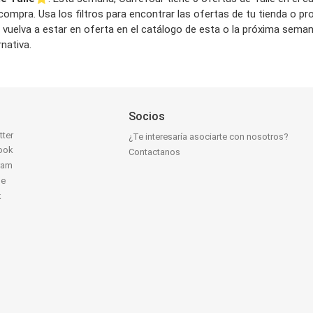
compra. Usa los filtros para encontrar las ofertas de tu tienda o p
e vuelva a estar en oferta en el catálogo de esta o la próxima sem
nativa.
Socios
tter
¿Te interesaría asociarte con nosotros?
ook
Contactanos
ram
be
k