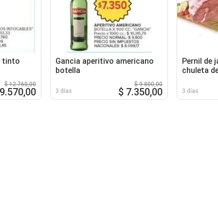
 tinto
Gancia aperitivo americano
Pernil de
botella
chuleta d
$ 12.760,00
$ 9.800,00
 9.570,00
$ 7.350,00
3 días
3 días