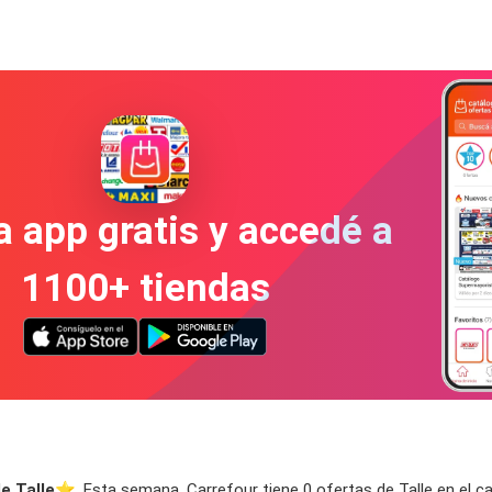
a app gratis y accedé a
1100+ tiendas
e Talle
⭐️. Esta semana, Carrefour tiene 0 ofertas de Talle en el cat