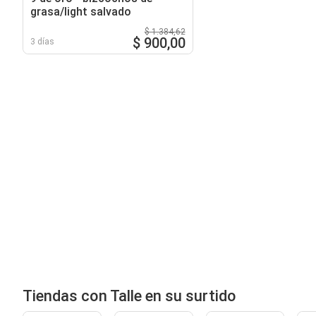
grasa/light salvado
$ 1.384,62
$ 900,00
3 días
Tiendas con Talle en su surtido