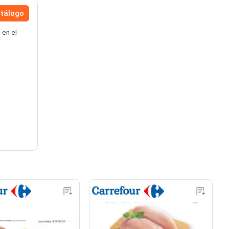
atálogo
 en el