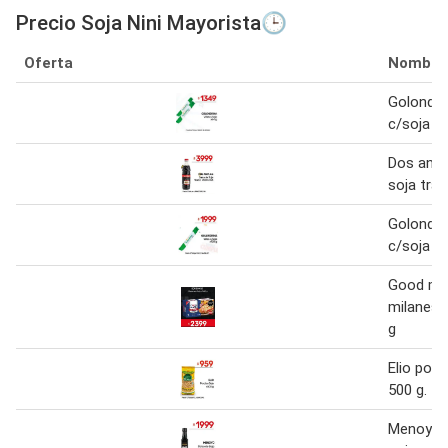
Precio Soja Nini Mayorista🕒
Oferta
Nombre
Golondri
c/soja 6
Dos ancl
soja trad
Golondri
c/soja 1
Good ma
milanesa
g
Elio poro
500 g.
Menoyo s