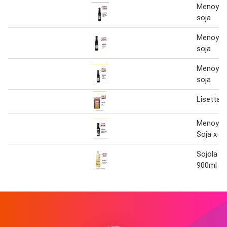
Menoyo s
soja
Menoyo s
soja
Menoyo s
soja
Lisetta 
Menoyo 
Soja x 2
Sojola Ac
900ml