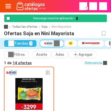
!
Descarga nuestra aplicación 📲
Todas las ofertas
Soja
Nini Mayorista
Ofertas Soja en Nini Mayorista
Tiendas
1
Filtros
Aceite
Ades
Agregar
1 de
14 ofertas
Relevancia