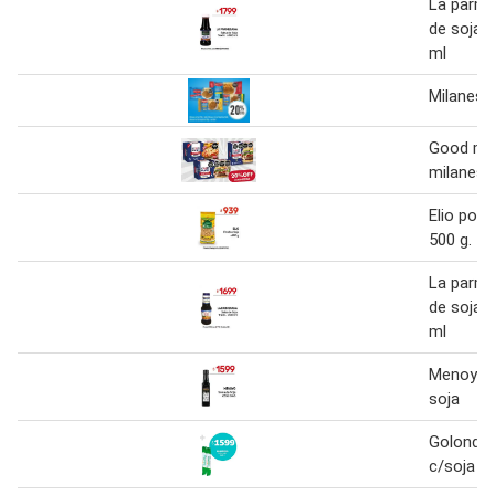
La parme
de soja t
ml
Milanesa
Good ma
milanesa
Elio poro
500 g.
La parme
de soja t
ml
Menoyo s
soja
Golondri
c/soja 1