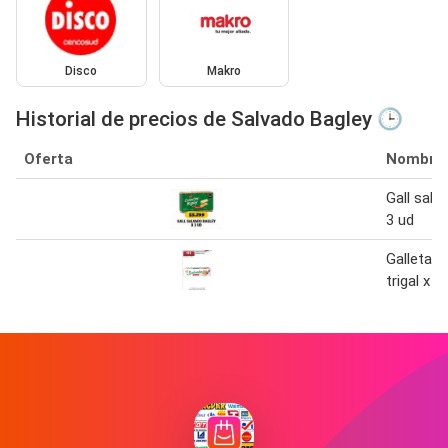
Disco
Makro
Historial de precios de Salvado Bagley 🕒
Oferta
Nombre
Gall salv
3 ud
Galletas 
trigal x 1