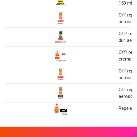
150 ml
Off repe
aerosol 
Off! repe
dur. aero
Off! rep
crema 60
Off repe
aerosol 
Off repe
aerosol 
Repelent