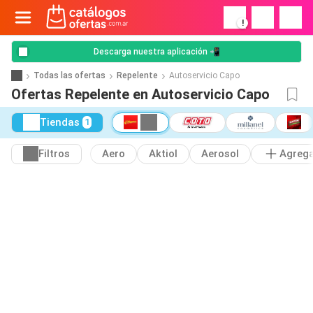
!
Descarga nuestra aplicación 📲
Todas las ofertas
Repelente
Autoservicio Capo
Ofertas Repelente en Autoservicio Capo
Tiendas
1
Filtros
Aero
Aktiol
Aerosol
Agreg