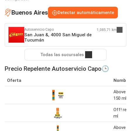
Buenos Aires
Detectar automáticamente
Autoservicio Capo
1,085.71 km
San Juan &, 4000 San Miguel de
Tucumán
Todas las sucursales
Precio Repelente Autoservicio Capo🕒
Oferta
Nombre
Above re
150 ml
Off! rep
ml
Above re