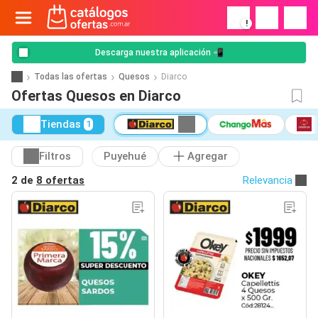
!
Descarga nuestra aplicación 📲
Todas las ofertas
Quesos
Diarco
Ofertas Quesos en Diarco
Tiendas
1
Filtros
Puyehué
Agregar
2 de
8 ofertas
Relevancia