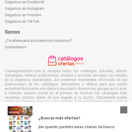
Seguinos en Facebook
Seguinos en Instagram
Seguinos en Youtube
Seguinos en TikTok
Socios
¿Te interesaría asociarte con nosotros?
Contactanos
Catalogosofertas.com.ar recopila todos los catálogos actuales, ofertas
semanales, folletos publicitarios, revistas y encartes de todas las tiendas
de la Argentina diariamente. Así podemos mantenerte informado de las
promociones de los catálogos, descuentos y ofertas para que podás
encontrar fácilmente esa oferta o descuento durante las gangas en tu área.
A menudo nuestro portal es el primero en mostrar los catálogos más
recientes, incluso antes de que lleguen a tu buzón. Obviamente podés
verlos en el trabajo, escuela o en la tienda. Agregá Catalogosofertas.com.ar
a tus favoritos y ahorrá muchísimo tiempo y dinero. Además, al leer folletos
digitales contribuís a reducir el desperdicio de papel, lo cual es bueno para
el ambiente.
¿Buscas más ofertas?
¡No querrás perderte estas ofertas de Diarco!