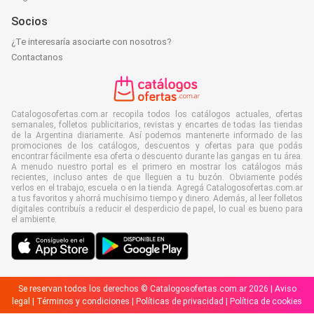
Socios
¿Te interesaría asociarte con nosotros?
Contactanos
Catalogosofertas.com.ar recopila todos los catálogos actuales, ofertas
semanales, folletos publicitarios, revistas y encartes de todas las tiendas
de la Argentina diariamente. Así podemos mantenerte informado de las
promociones de los catálogos, descuentos y ofertas para que podás
encontrar fácilmente esa oferta o descuento durante las gangas en tu área.
A menudo nuestro portal es el primero en mostrar los catálogos más
recientes, incluso antes de que lleguen a tu buzón. Obviamente podés
verlos en el trabajo, escuela o en la tienda. Agregá Catalogosofertas.com.ar
a tus favoritos y ahorrá muchísimo tiempo y dinero. Además, al leer folletos
digitales contribuís a reducir el desperdicio de papel, lo cual es bueno para
el ambiente.
Se reservan todos los derechos © Catalogosofertas.com.ar 2026 |
Aviso
legal
|
Términos y condiciones
|
Políticas de privacidad
|
Política de cookies