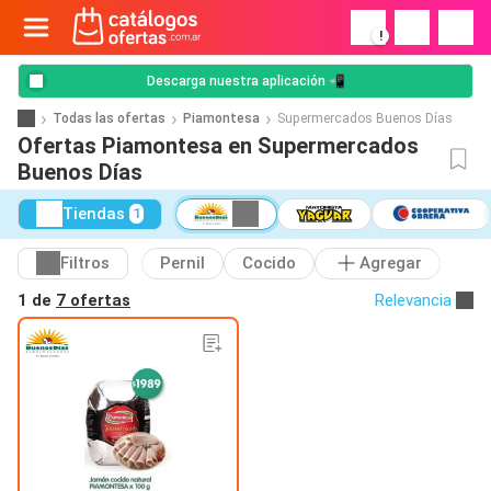
!
Descarga nuestra aplicación 📲
Todas las ofertas
Piamontesa
Supermercados Buenos Días
Ofertas Piamontesa en Supermercados
Buenos Días
Tiendas
1
Filtros
Pernil
Cocido
Agregar
1 de
7 ofertas
Relevancia