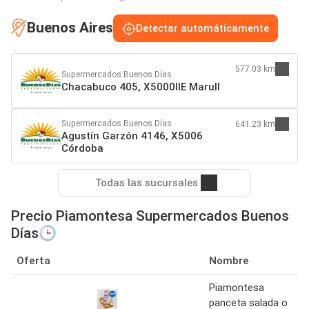
Buenos Aires
Detectar automáticamente
577.03 km
Supermercados Buenos Días
Chacabuco 405, X5000IIE Marull
Supermercados Buenos Días
641.23 km
Agustín Garzón 4146, X5006
Córdoba
Todas las sucursales
Precio Piamontesa Supermercados Buenos
Días🕒
Oferta
Nombre
Piamontesa
panceta salada o