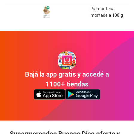
Piamontesa
mortadela 100 g
Bajá la app gratis y accedé a
1100+ tiendas
Supermercados Buenos Días oferta y