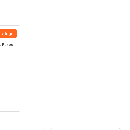
atálogo
ás Paseo