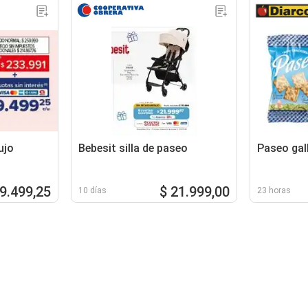
ujo
Bebesit silla de paseo
Paseo gal
19.499,25
$ 21.999,00
10 días
23 horas