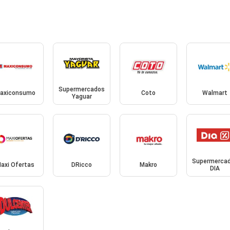
Supermercados
axiconsumo
Coto
Walmart
Yaguar
Supermerca
axi Ofertas
DRicco
Makro
DIA