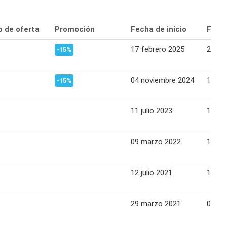
o de oferta
Promoción
Fecha de inicio
Fecha
17 febrero 2025
23 fe
-15%
04 noviembre 2024
10 no
-15%
11 julio 2023
17 jul
09 marzo 2022
16 ma
12 julio 2021
18 jul
29 marzo 2021
04 abr