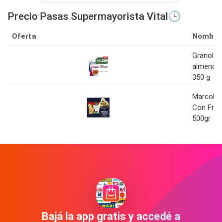
Precio Pasas Supermayorista Vital🕒
Oferta
Nombre
Granola 
almendra
350 g
Marcolla
Con Frut
500gr
Bajá la app gratis y accedé a