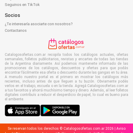
Seguinos en TikTok
Socios
¿Te interesaría asociarte con nosotros?
Contactanos
Catalogosofertas.com.ar recopila todos los catálogos actuales, ofertas
semanales, folletos publicitarios, revistas y encartes de todas las tiendas
de la Argentina diariamente. Así podemos mantenerte informado de las
promociones de los catálogos, descuentos y ofertas para que podás
encontrar fácilmente esa oferta o descuento durante las gangas en tu área.
A menudo nuestro portal es el primero en mostrar los catálogos más
recientes, incluso antes de que lleguen a tu buzón. Obviamente podés
verlos en el trabajo, escuela o en la tienda. Agregá Catalogosofertas.com.ar
a tus favoritos y ahorrá muchísimo tiempo y dinero. Además, al leer folletos
digitales contribuís a reducir el desperdicio de papel, lo cual es bueno para
el ambiente.
Se reservan todos los derechos © Catalogosofertas.com.ar 2026 |
Aviso