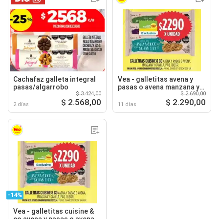
Cachafaz galleta integral
Vea - galletitas avena y
pasas/algarrobo
pasas o avena manzana y
$ 3.424,00
$ 2.690,00
canela
$ 2.568,00
$ 2.290,00
2 días
11 días
-14%
Vea - galletitas cuisine &