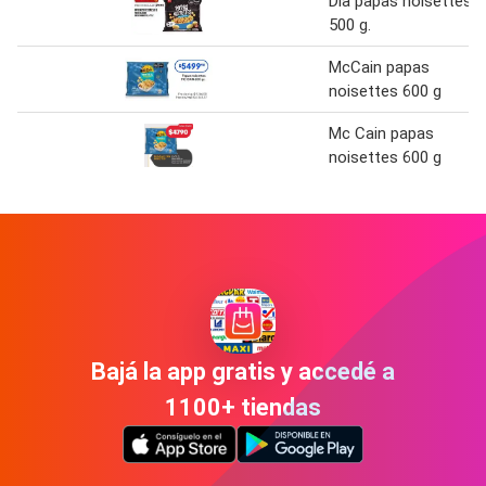
Dia papas noisettes
500 g.
McCain papas
noisettes 600 g
Mc Cain papas
noisettes 600 g
Bajá la app gratis y accedé a
1100+ tiendas