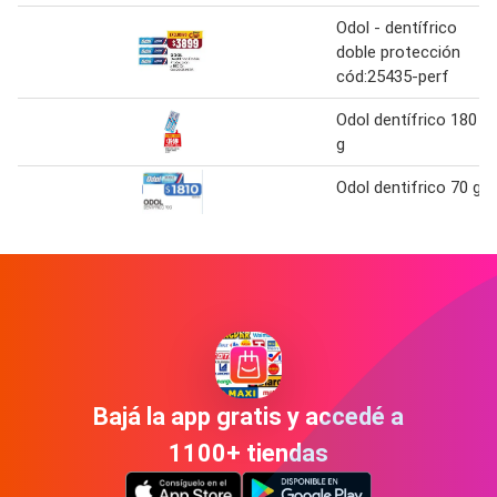
Odol - dentífrico
doble protección
cód:25435-perf
Odol dentífrico 180
g
Odol dentifrico 70 g
Bajá la app gratis y accedé a
1100+ tiendas