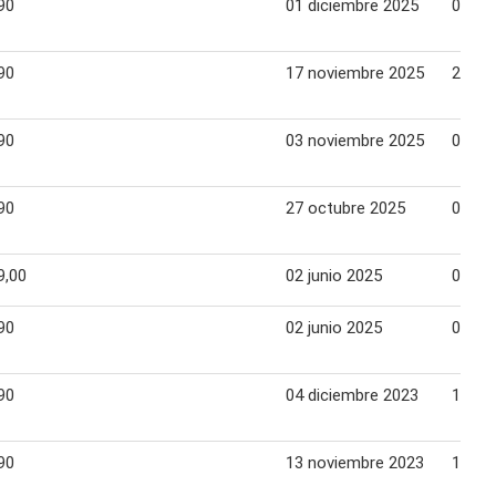
90
01 diciembre 2025
07 di
90
17 noviembre 2025
23 no
90
03 noviembre 2025
09 no
90
27 octubre 2025
02 no
9,00
02 junio 2025
08 ju
90
02 junio 2025
08 ju
90
04 diciembre 2023
10 di
90
13 noviembre 2023
19 no