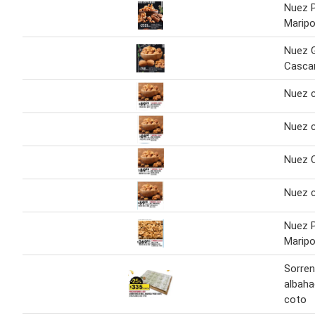
Nuez 
Marip
Nuez 
Casca
Nuez 
Nuez 
Nuez 
Nuez 
Nuez 
Marip
Sorren
albaha
coto