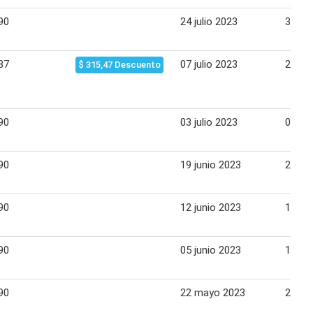
90
24 julio 2023
30 jul
87
07 julio 2023
22 jul
$ 315,47 Descuento
90
03 julio 2023
09 jul
90
19 junio 2023
25 ju
90
12 junio 2023
18 ju
90
05 junio 2023
11 ju
90
22 mayo 2023
28 ma