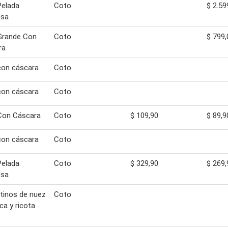
Pelada
Coto
$ 2.59
osa
Grande Con
Coto
$ 799,
ra
con cáscara
Coto
con cáscara
Coto
Con Cáscara
Coto
$ 109,90
$ 89,9
con cáscara
Coto
Pelada
Coto
$ 329,90
$ 269,
osa
tinos de nuez
Coto
ca y ricota