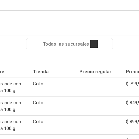
Todas las sucursales
re
Tienda
Precio regular
Preci
grande con
Coto
$ 799,
a 100 g
grande con
Coto
$ 849,
a 100 g
grande con
Coto
$ 899,
a 100 g