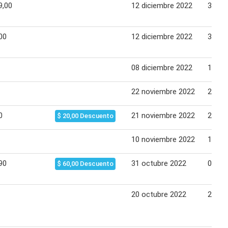
9,00
12 diciembre 2022
31 di
00
12 diciembre 2022
31 di
08 diciembre 2022
11 di
22 noviembre 2022
27 no
0
21 noviembre 2022
27 no
$ 20,00 Descuento
10 noviembre 2022
13 no
90
31 octubre 2022
06 no
$ 60,00 Descuento
20 octubre 2022
23 oc