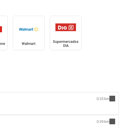
Supermercados
ene
Walmart
DIA
0.35 km
0.39 km