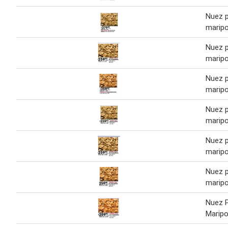
Nuez 
marip
Nuez 
marip
Nuez 
marip
Nuez 
marip
Nuez 
marip
Nuez 
marip
Nuez 
Marip