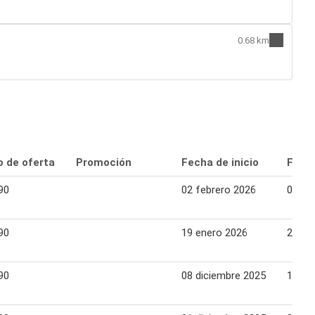
0.68 km
o de oferta
Promoción
Fecha de inicio
Fecha
90
02 febrero 2026
09 fe
90
19 enero 2026
26 en
90
08 diciembre 2025
15 di