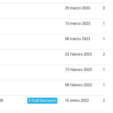
29 marzo 2023
02 abr
15 marzo 2023
19 ma
08 marzo 2023
12 ma
22 febrero 2023
26 fe
15 febrero 2023
19 fe
08 febrero 2023
12 fe
90
16 enero 2023
22 en
$ 70,00 Descuento