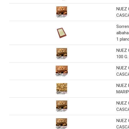
NUEZ
CASCA
Sorren
albaha
1 plan
NUEZ 
100 G.
NUEZ
CASCA
NUEZ 
MARI
NUEZ
CASCA
NUEZ
CASC