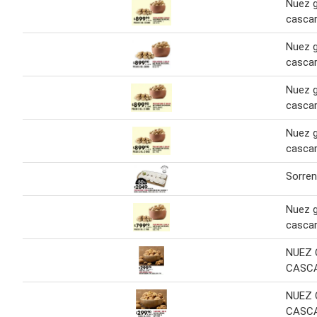
Nuez 
cascar
Nuez 
cascar
Nuez 
cascar
Nuez 
cascar
Sorren
Nuez 
cascar
NUEZ
CASC
NUEZ
CASCA