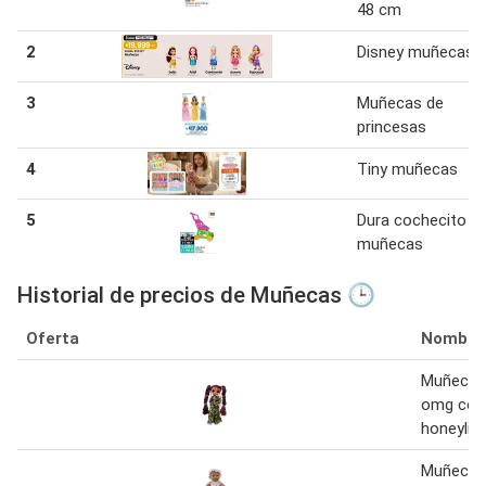
48 cm
2
Disney muñecas
3
Muñecas de
princesas
4
Tiny muñecas
5
Dura cochecito d
muñecas
Historial de precios de Muñecas 🕒
Oferta
Nombre
Muñeca l
omg cor
honeylic
Muñeca 