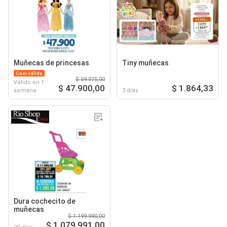
Muñecas de princesas
Tiny muñecas
Casi válida
$ 59.875,00
Válido en 1
$ 47.900,00
$ 1.864,33
semana
3 días
Dura cochecito de
muñecas
$ 1.199.990,00
$ 1.079.991,00