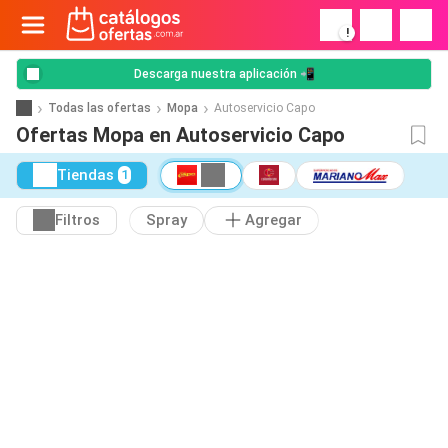
!
Descarga nuestra aplicación 📲
Todas las ofertas
Mopa
Autoservicio Capo
Ofertas Mopa en Autoservicio Capo
Tiendas
1
Filtros
Spray
Agregar