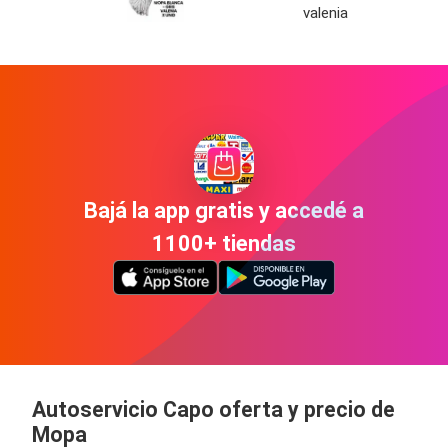
valenia
Bajá la app gratis y accedé a
1100+ tiendas
Autoservicio Capo oferta y precio de
Mopa