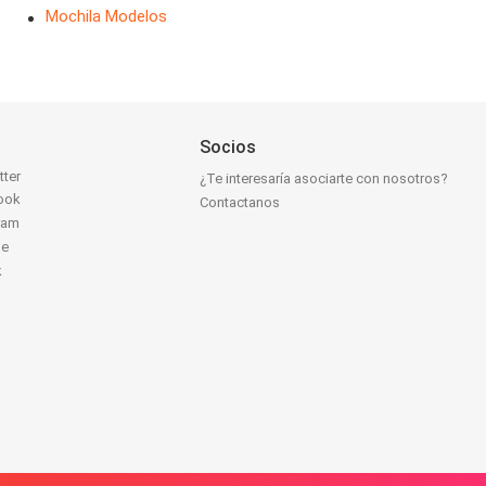
Mochila Modelos
Socios
tter
¿Te interesaría asociarte con nosotros?
ook
Contactanos
ram
be
k