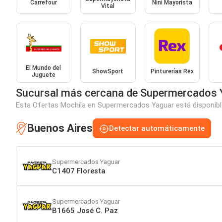
Carrefour
Nini Mayorista
Vital
El Mundo del
ShowSport
Pinturerías Rex
Juguete
Sucursal más cercana de Supermercados 
Esta Ofertas Mochila en Supermercados Yaguar está disponible
Buenos Aires
Detectar automáticamente
Supermercados Yaguar
C1407 Floresta
Supermercados Yaguar
B1665 José C. Paz