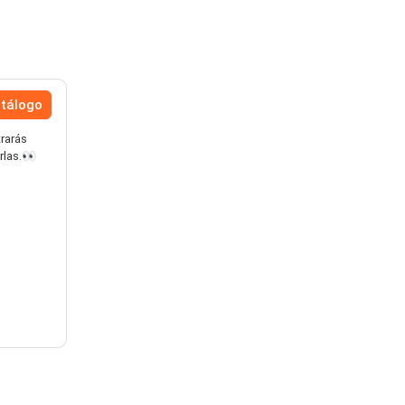
atálogo
rarás
rlas.👀