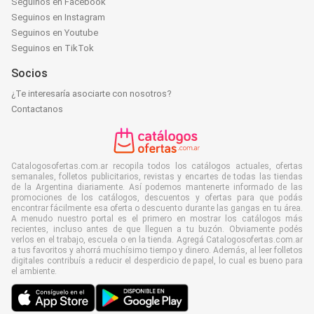
Seguinos en Facebook
Seguinos en Instagram
Seguinos en Youtube
Seguinos en TikTok
Socios
¿Te interesaría asociarte con nosotros?
Contactanos
Catalogosofertas.com.ar recopila todos los catálogos actuales, ofertas
semanales, folletos publicitarios, revistas y encartes de todas las tiendas
de la Argentina diariamente. Así podemos mantenerte informado de las
promociones de los catálogos, descuentos y ofertas para que podás
encontrar fácilmente esa oferta o descuento durante las gangas en tu área.
A menudo nuestro portal es el primero en mostrar los catálogos más
recientes, incluso antes de que lleguen a tu buzón. Obviamente podés
verlos en el trabajo, escuela o en la tienda. Agregá Catalogosofertas.com.ar
a tus favoritos y ahorrá muchísimo tiempo y dinero. Además, al leer folletos
digitales contribuís a reducir el desperdicio de papel, lo cual es bueno para
el ambiente.