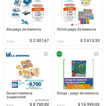
Afa juego de memoria
Stitch juego de memoria
$ 2.307,67
$ 2.613,33
3 días
3 días
Duravit memoria
Ditoys - juego de memoria
ocupacional
$ 10.875,00
$ 8.700,00
$ 16.999,00
8 días
8 días