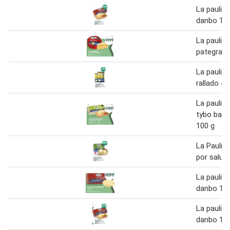
La paulin
danbo 10
La paulin
pategras 
La paulin
rallado 40
La paulin
tybo barr
100 g
La Paulin
por salut 
La paulin
danbo 10
La paulin
danbo 10