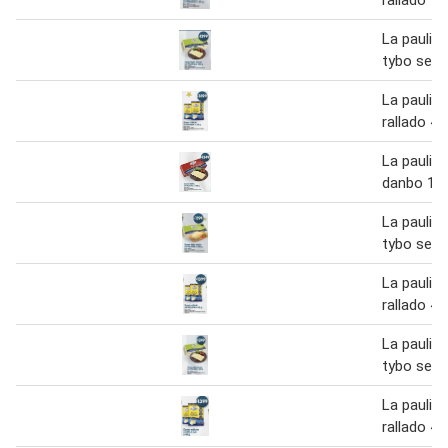
La paulin
tybo send
La paulin
rallado 40
La paulin
danbo 10
La paulin
tybo send
La paulin
rallado 40
La paulin
tybo send
La paulin
rallado 40