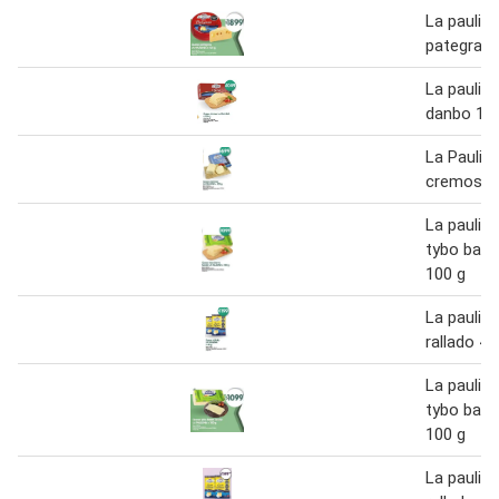
La paulin
pategras 
La paulin
danbo 10
La Paulin
cremoso 
La paulin
tybo barr
100 g
La paulin
rallado 40
La paulin
tybo barr
100 g
La paulin