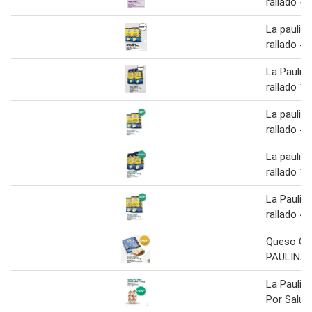
rallado 40
La paulin
rallado 40
La Paulin
rallado 15
La paulin
rallado 40
La paulin
rallado 15
La Paulin
rallado 40
Queso Cr
PAULINA 
La Paulin
Por Salut