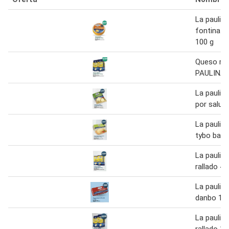
La paulin
fontina tr
100 g
Queso ral
PAULINA 
La paulin
por salud
La paulin
tybo barr
La paulin
rallado 40
La paulin
danbo 10
La paulin
rallado 15