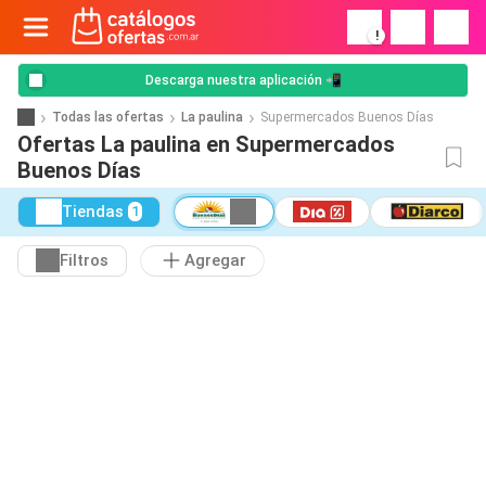
!
Descarga nuestra aplicación 📲
Todas las ofertas
La paulina
Supermercados Buenos Días
Ofertas La paulina en Supermercados
Buenos Días
Tiendas
1
Filtros
Agregar