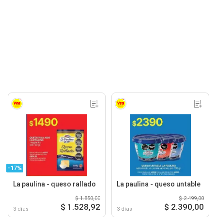
-17%
La paulina - queso rallado
La paulina - queso untable
$ 1.850,00
$ 2.499,00
$ 1.528,92
$ 2.390,00
3 días
3 días