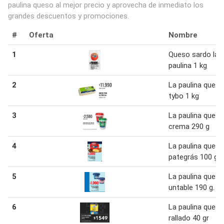
paulina queso al mejor precio y aprovecha de inmediato los
grandes descuentos y promociones.
#
Oferta
Nombre
1
Queso sardo la
paulina 1 kg
2
La paulina queso
tybo 1 kg
3
La paulina queso
crema 290 g
4
La paulina queso
pategrás 100 g
5
La paulina queso
untable 190 g.
6
La paulina queso
rallado 40 gr