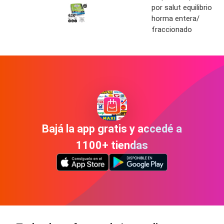
por salut equilibrio
horma entera/
fraccionado
Bajá la app gratis y accedé a
1100+ tiendas