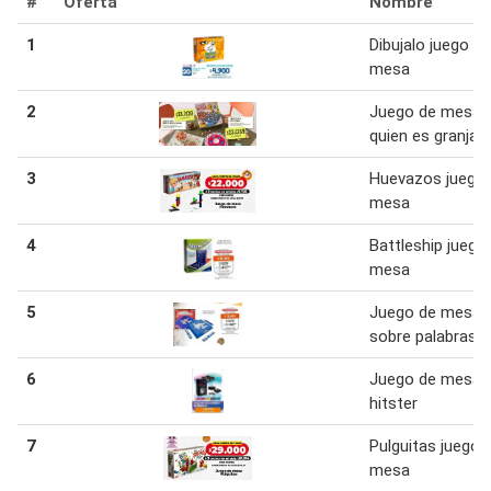
#
Oferta
Nombre
1
Dibujalo juego de
mesa
2
Juego de mesa
quien es granja
3
Huevazos juego
mesa
4
Battleship juego
mesa
5
Juego de mesa,
sobre palabras
6
Juego de mesa
hitster
7
Pulguitas juego 
mesa