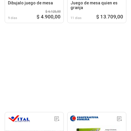
Dibujalo juego de mesa
Juego de mesa quien es
granja
$ 6.125,00
$ 4.900,00
$ 13.709,00
9 días
11 días