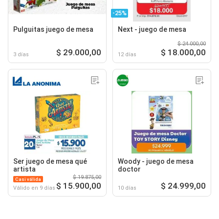
-25%
Pulguitas juego de mesa
Next - juego de mesa
$ 24.000,00
$ 29.000,00
$ 18.000,00
3 días
12 días
Ser juego de mesa qué
Woody - juego de mesa
artista
doctor
$ 19.875,00
Casi válida
$ 15.900,00
$ 24.999,00
Válido en 9 días
10 días