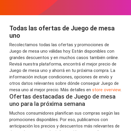
Todas las ofertas de Juego de mesa
uno
Recolectamos todas las ofertas y promociones de
Juego de mesa uno válidas hoy. Están disponibles con
grandes descuentos y en muchos casos también online.
Revisá nuestra plataforma, encontrá el mejor precio de
Juego de mesa uno y ahorrá en tu próxima compra. La
información incluye condiciones, opciones de envío y
otros datos relevantes sobre dónde conseguir Juego de
mesa uno al mejor precio. Más detalles en
store overview
.
Ofertas destacadas de Juego de mesa
uno para la próxima semana
Muchos consumidores planifican sus compras según las
promociones disponibles. Por eso, publicamos con
anticipación los precios y descuentos más relevantes de