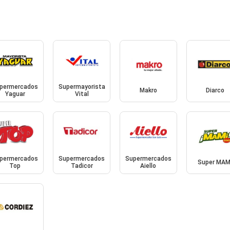
permercados
Supermayorista
Makro
Diarco
Yaguar
Vital
permercados
Supermercados
Supermercados
Super MAM
Top
Tadicor
Aiello