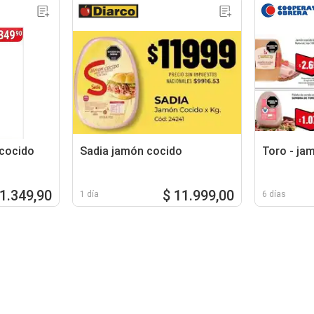
cocido
Sadia jamón cocido
Toro - ja
 1.349,90
$ 11.999,00
1 día
6 días