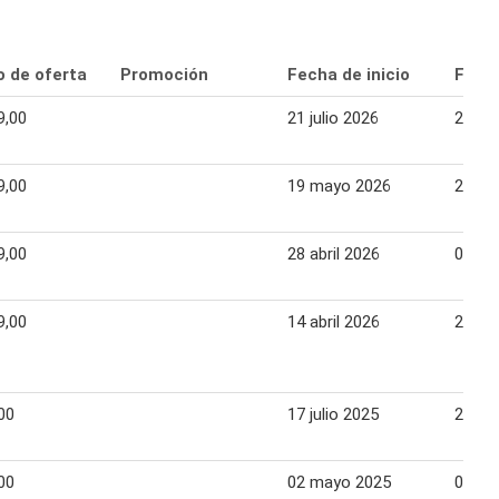
o de oferta
Promoción
Fecha de inicio
Fecha
9,00
21 julio 2026
27 jul
9,00
19 mayo 2026
25 ma
9,00
28 abril 2026
04 ma
9,00
14 abril 2026
20 abr
00
17 julio 2025
24 jul
00
02 mayo 2025
07 ma