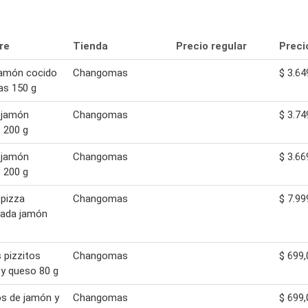
re
Tienda
Precio regular
Preci
jamón cocido
Changomas
$ 3.64
as 150 g
 jamón
Changomas
$ 3.74
 200 g
 jamón
Changomas
$ 3.66
 200 g
pizza
Changomas
$ 7.99
lada jamón
s pizzitos
Changomas
$ 699,
y queso 80 g
os de jamón y
Changomas
$ 699,