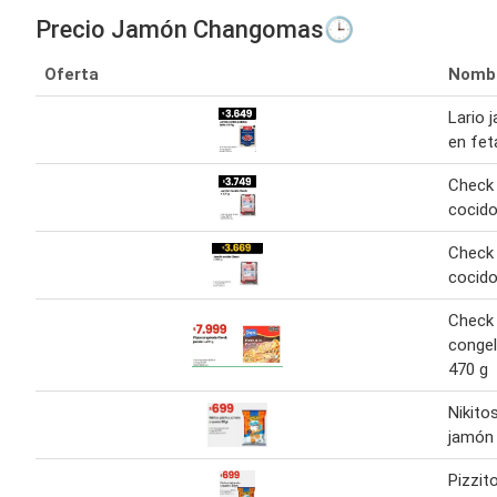
Precio Jamón Changomas🕒
Oferta
Nomb
Lario 
en fet
Check
cocido
Check
cocido
Check 
conge
470 g
Nikito
jamón 
Pizzit