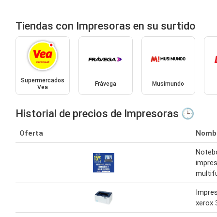
Tiendas con Impresoras en su surtido
Supermercados
Frávega
Musimundo
Vea
Historial de precios de Impresoras 🕒
Oferta
Nomb
Notebo
impres
multif
Impres
xerox 