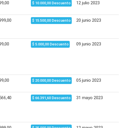
99,00
12 julio 2023
11 a
$ 10.000,00 Descuento
999,00
20 junio 2023
20 j
$ 15.500,00 Descuento
99,00
09 junio 2023
15 j
$ 5.000,00 Descuento
99,00
05 junio 2023
20 j
$ 20.000,00 Descuento
566,40
31 mayo 2023
30 j
$ 66.391,60 Descuento
999,00
12 mayo 2023
18 m
$ 25.000,00 Descuento