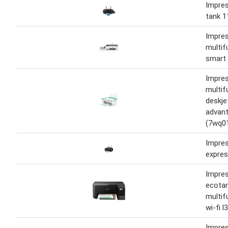
Impres
tank 1
Impre
multif
smart 
Impre
multif
deskje
advan
(7wq0
Impre
expres
Impre
ecota
multif
wi-fi l
Impre