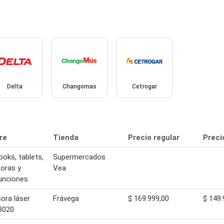
Delta
Changomas
Cetrogar
re
Tienda
Precio regular
Preci
oks, tablets,
Supermercados
oras y
Vea
unciones
ora láser
Frávega
$ 169.999,00
$ 149.
3020