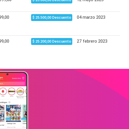
99,00
04 marzo 2023
03 a
$ 25.500,00 Descuento
99,00
27 febrero 2023
29 m
$ 25.200,00 Descuento