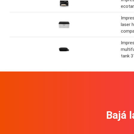
ecotan
Impres
laser 
compa
Impres
multif
tank 3
Bajá l