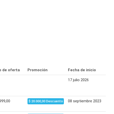
o de oferta
Promoción
Fecha de inicio
Fech
17 julio 2026
22 j
999,00
08 septiembre 2023
14 s
$ 20.000,00 Descuento