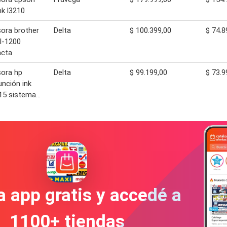
k l3210
ora brother
Delta
$ 100.399,00
$ 74.8
hl-1200
cta
ora hp
Delta
$ 99.199,00
$ 73.9
unción ink
15 sistema…
a app gratis y accedé a
1100+ tiendas