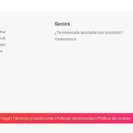
Socios
tter
¿Te interesaría asociarte con nosotros?
ook
Contactanos
ram
be
k
 legal
|
Términos y condiciones
|
Políticas de privacidad
|
Política de cookies