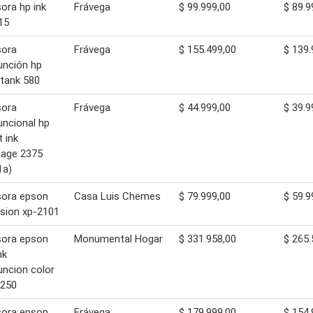
ora hp ink
Frávega
$ 99.999,00
$ 89.9
15
sora
Frávega
$ 155.499,00
$ 139.
unción hp
tank 580
sora
Frávega
$ 44.999,00
$ 39.9
uncional hp
t ink
tage 2375
1a)
sora epson
Casa Luis Chemes
$ 79.999,00
$ 59.9
sion xp-2101
sora epson
Monumental Hogar
$ 331.958,00
$ 265.
nk
uncion color
3250
sora epson
Frávega
$ 179.999,00
$ 154.