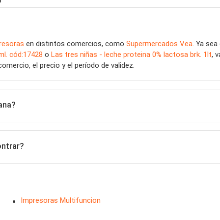
resoras
en distintos comercios, como
Supermercados Vea
. Ya se
ml. cód:17428
o
Las tres niñas - leche proteina 0% lactosa brk. 1lt
, 
ercio, el precio y el período de validez.
ana?
ontrar?
Impresoras Multifuncion