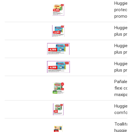
Huggies t
protecci
promopa
Huggies 
plus pr
Huggies 
plus pr
Huggies 
plus pr
Pañales 
flexi co
maxipac
Huggies f
comfort
Toallita
huggies t