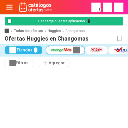
!
Descarga nuestra aplicación 📲
Todas las ofertas
Huggies
Changomas
Ofertas Huggies en Changomas
Tiendas
1
Filtros
Agregar