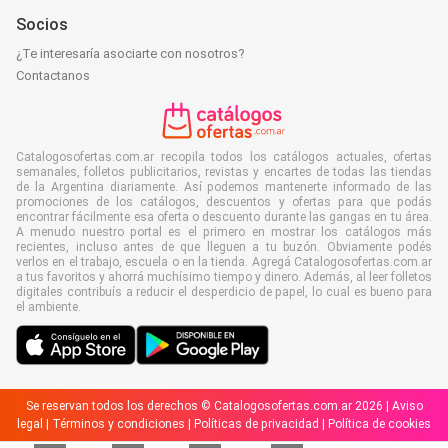
Socios
¿Te interesaría asociarte con nosotros?
Contactanos
Catalogosofertas.com.ar recopila todos los catálogos actuales, ofertas
semanales, folletos publicitarios, revistas y encartes de todas las tiendas
de la Argentina diariamente. Así podemos mantenerte informado de las
promociones de los catálogos, descuentos y ofertas para que podás
encontrar fácilmente esa oferta o descuento durante las gangas en tu área.
A menudo nuestro portal es el primero en mostrar los catálogos más
recientes, incluso antes de que lleguen a tu buzón. Obviamente podés
verlos en el trabajo, escuela o en la tienda. Agregá Catalogosofertas.com.ar
a tus favoritos y ahorrá muchísimo tiempo y dinero. Además, al leer folletos
digitales contribuís a reducir el desperdicio de papel, lo cual es bueno para
el ambiente.
Se reservan todos los derechos © Catalogosofertas.com.ar 2026 |
Aviso
legal
|
Términos y condiciones
|
Políticas de privacidad
|
Política de cookies