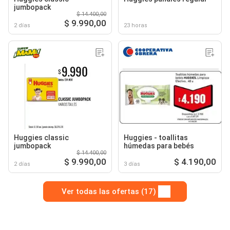
jumbopack
$ 14.400,00
$ 9.990,00
2 días
23 horas
Huggies classic
Huggies - toallitas
jumbopack
húmedas para bebés
$ 14.400,00
$ 9.990,00
$ 4.190,00
2 días
3 días
Ver todas las ofertas (17)