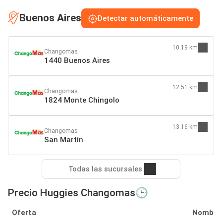
Buenos Aires
Detectar automáticamente
10.19 km
Changomas
1440 Buenos Aires
12.51 km
Changomas
1824 Monte Chingolo
13.16 km
Changomas
San Martín
Todas las sucursales
Precio Huggies Changomas🕒
Oferta
Nombre