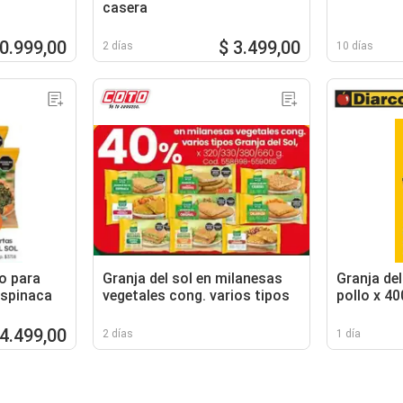
casera
30.999,00
$ 3.499,00
2 días
10 días
no para
Granja del sol en milanesas
Granja del
espinaca
vegetales cong. varios tipos
pollo x 40
 4.499,00
2 días
1 día