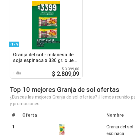
-17%
Granja del sol - milanesa de
soja espinaca x 330 gr. c uevo
23319
$ 3.399,00
$ 2.809,09
1 día
Top 10 mejores Granja de sol ofertas
¿Buscas las mejores Granja de sol ofertas? ¡Hemos reunido par
y promociones.
#
Oferta
Nombre
1
Granja del sol 
espinaca