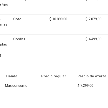
a tipo
-
Coto
$ 10.899,00
$ 7.079,00
antes
Cordiez
$ 4.499,00
jitas
g.
Tienda
Precio regular
Precio de oferta
Maxiconsumo
$ 7.299,00
0