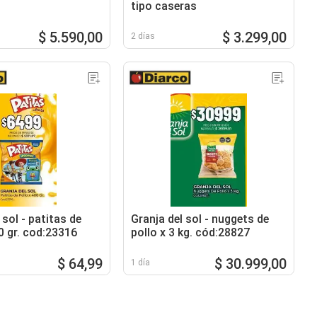
tipo caseras
$ 5.590,00
$ 3.299,00
2 días
 sol - patitas de
Granja del sol - nuggets de
0 gr. cod:23316
pollo x 3 kg. cód:28827
$ 64,99
$ 30.999,00
1 día