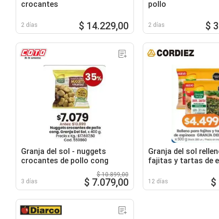
crocantes
pollo
$ 14.229,00
$ 
2 días
2 días
Granja del sol - nuggets
Granja del sol relle
crocantes de pollo cong
fajitas y tartas de 
$ 10.899,00
$ 7.079,00
$
3 días
12 días