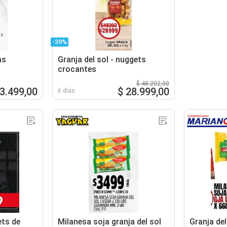
-39%
as
Granja del sol - nuggets
crocantes
$ 48.202,00
 3.499,00
$ 28.999,00
6 días
ets de
Milanesa soja granja del sol
Granja del