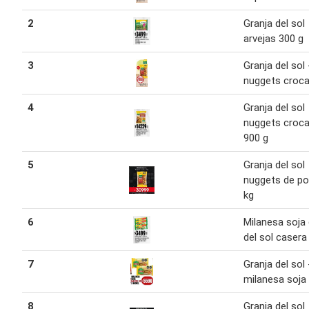
2
Granja del sol
arvejas 300 g
3
Granja del sol 
nuggets croc
4
Granja del sol
nuggets croc
900 g
5
Granja del sol
nuggets de pol
kg
6
Milanesa soja 
del sol casera
7
Granja del sol 
milanesa soja
8
Granja del sol