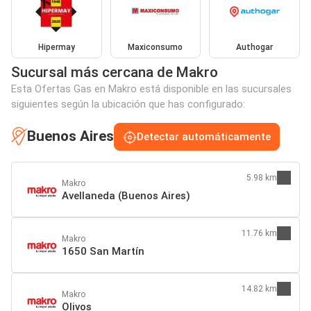
Hipermay
Maxiconsumo
Authogar
Sucursal más cercana de Makro
Esta Ofertas Gas en Makro está disponible en las sucursales
siguientes según la ubicación que has configurado:
Buenos Aires
Detectar automáticamente
5.98 km
Makro
Avellaneda (Buenos Aires)
11.76 km
Makro
1650 San Martín
14.82 km
Makro
Olivos