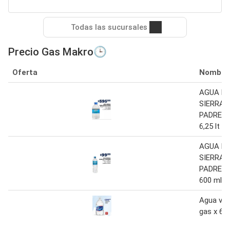
Todas las sucursales
Precio Gas Makro🕒
Oferta
Nombre
AGUA M
SIERRA 
PADRES S
6,25 lt / 6
AGUA M
SIERRA 
PADRES S
600 ml
Agua vill
gas x 6.2