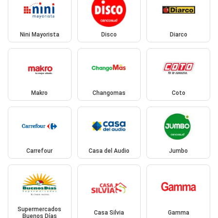
Nini Mayorista
Disco
Diarco
Makro
Changomas
Coto
Carrefour
Casa del Audio
Jumbo
Supermercados
Casa Silvia
Gamma
Buenos Días