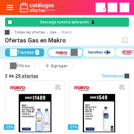
!
Descarga nuestra aplicación 📲
Todas las ofertas
Gas
Makro
Ofertas Gas en Makro
Tiendas
1
Filtros
Agregar
2 de
29 ofertas
Relevancia
-22%
-21%