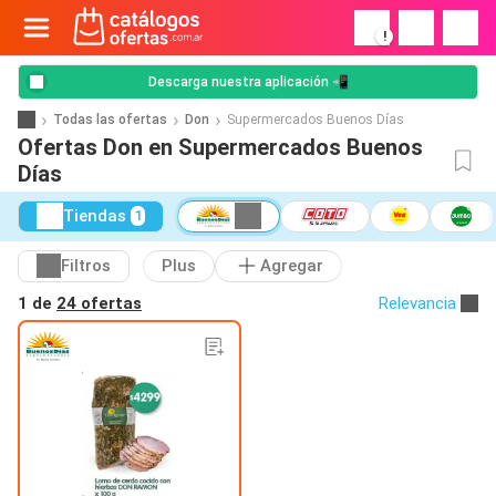
!
Descarga nuestra aplicación 📲
Todas las ofertas
Don
Supermercados Buenos Días
Ofertas Don en Supermercados Buenos
Días
Tiendas
1
Filtros
Plus
Agregar
1 de
24 ofertas
Relevancia