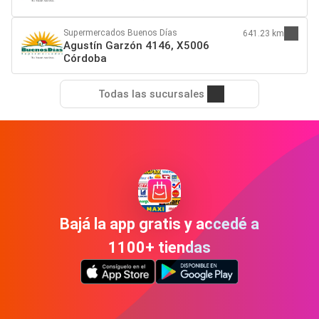
Supermercados Buenos Días
641.23 km
Agustín Garzón 4146, X5006
Córdoba
Todas las sucursales
Bajá la app gratis y accedé a
1100+ tiendas