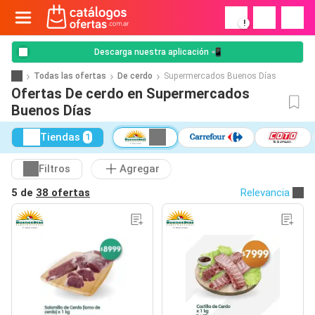
!
Descarga nuestra aplicación 📲
Todas las ofertas
De cerdo
Supermercados Buenos Días
Ofertas De cerdo en Supermercados
Buenos Días
Tiendas
1
Filtros
Agregar
5 de
38 ofertas
Relevancia