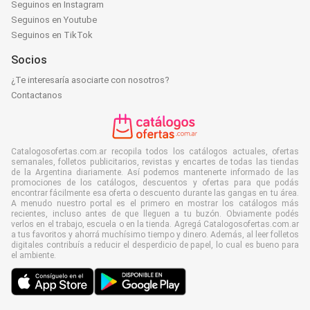
Seguinos en Instagram
Seguinos en Youtube
Seguinos en TikTok
Socios
¿Te interesaría asociarte con nosotros?
Contactanos
Catalogosofertas.com.ar recopila todos los catálogos actuales, ofertas
semanales, folletos publicitarios, revistas y encartes de todas las tiendas
de la Argentina diariamente. Así podemos mantenerte informado de las
promociones de los catálogos, descuentos y ofertas para que podás
encontrar fácilmente esa oferta o descuento durante las gangas en tu área.
A menudo nuestro portal es el primero en mostrar los catálogos más
recientes, incluso antes de que lleguen a tu buzón. Obviamente podés
verlos en el trabajo, escuela o en la tienda. Agregá Catalogosofertas.com.ar
a tus favoritos y ahorrá muchísimo tiempo y dinero. Además, al leer folletos
digitales contribuís a reducir el desperdicio de papel, lo cual es bueno para
el ambiente.