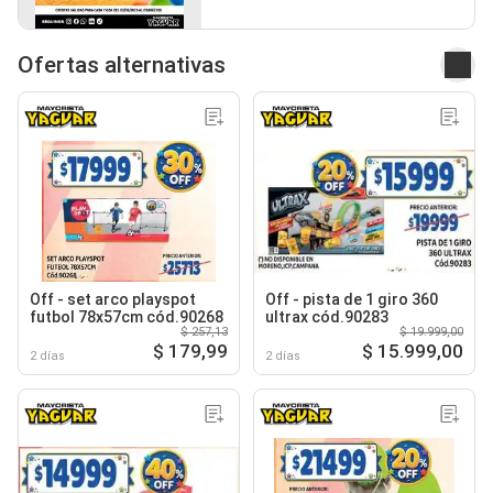
Ofertas alternativas
Off - set arco playspot
Off - pista de 1 giro 360
futbol 78x57cm cód.90268
ultrax cód.90283
$ 257,13
$ 19.999,00
$ 179,99
$ 15.999,00
2 días
2 días