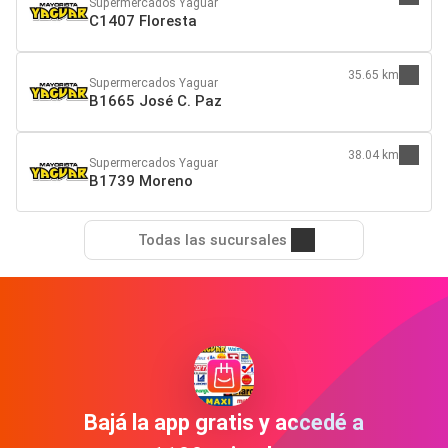
Supermercados Yaguar
C1407 Floresta
35.65 km
Supermercados Yaguar
B1665 José C. Paz
38.04 km
Supermercados Yaguar
B1739 Moreno
Todas las sucursales
Bajá la app gratis y accedé a