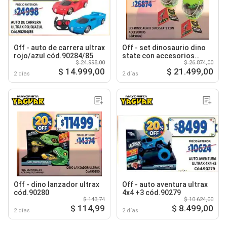
Off - auto de carrera ultrax
Off - set dinosaurio dino
rojo/azul cód.90284/85
state con accesorios
$ 24.998,00
$ 26.874,00
cód.90263
$ 14.999,00
$ 21.499,00
2 días
2 días
Off - dino lanzador ultrax
Off - auto aventura ultrax
cód.90280
4x4 +3 cód.90279
$ 143,74
$ 10.624,00
$ 114,99
$ 8.499,00
2 días
2 días