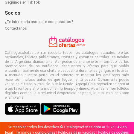
Seguinos en TikTok
Socios
¿Te interesaría asociarte con nosotros?
Contactanos
Catalogosofertas.com.ar recopila todos los catálogos actuales, ofertas
semanales, folletos publicitarios, revistas y encartes de todas las tiendas
de la Argentina diariamente. Así podemos mantenerte informado de las
promociones de los catálogos, descuentos y ofertas para que podás
encontrar fácilmente esa oferta o descuento durante las gangas en tu área.
A menudo nuestro portal es el primero en mostrar los catálogos más
recientes, incluso antes de que lleguen a tu buzón. Obviamente podés
verlos en el trabajo, escuela o en la tienda. Agregá Catalogosofertas.com.ar
a tus favoritos y ahorrá muchísimo tiempo y dinero. Además, al leer folletos
digitales contribuís a reducir el desperdicio de papel, lo cual es bueno para
el ambiente.
Se reservan todos los derechos © Catalogosofertas.com.ar 2026 |
Aviso
legal
|
Términos y condiciones
|
Políticas de privacidad
|
Política de cookies