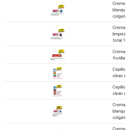
Creme de
blanquea
colgate
Crema de
limpieza
total 12 
Crema de
frutilla 
Cepillo d
clean co
Cepillo d
clean co
Crema de
blanquea
colgate
Crema de