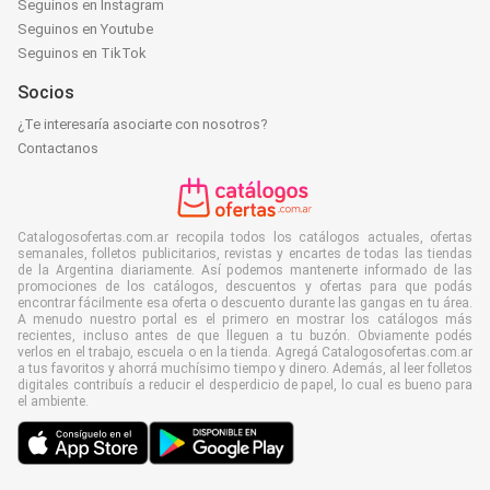
Seguinos en Instagram
Seguinos en Youtube
Seguinos en TikTok
Socios
¿Te interesaría asociarte con nosotros?
Contactanos
Catalogosofertas.com.ar recopila todos los catálogos actuales, ofertas
semanales, folletos publicitarios, revistas y encartes de todas las tiendas
de la Argentina diariamente. Así podemos mantenerte informado de las
promociones de los catálogos, descuentos y ofertas para que podás
encontrar fácilmente esa oferta o descuento durante las gangas en tu área.
A menudo nuestro portal es el primero en mostrar los catálogos más
recientes, incluso antes de que lleguen a tu buzón. Obviamente podés
verlos en el trabajo, escuela o en la tienda. Agregá Catalogosofertas.com.ar
a tus favoritos y ahorrá muchísimo tiempo y dinero. Además, al leer folletos
digitales contribuís a reducir el desperdicio de papel, lo cual es bueno para
el ambiente.