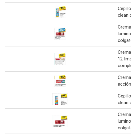
Cepillo d
clean co
Crema de
luminous
colgate
Crema de
12 limpi
completa
Crema den
acción c
Cepillo d
clean co
Crema de
luminous
colgate