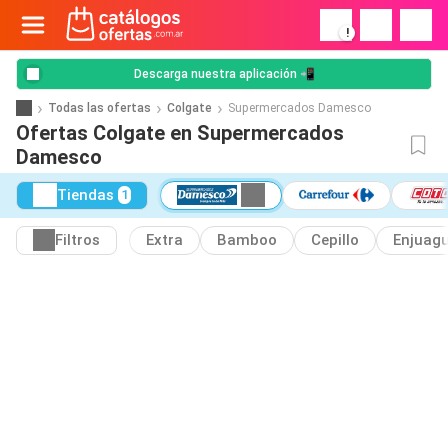
!
Descarga nuestra aplicación 📲
Todas las ofertas
Colgate
Supermercados Damesco
Ofertas Colgate en Supermercados
Damesco
Tiendas
1
Filtros
Extra
Bamboo
Cepillo
Enjuag