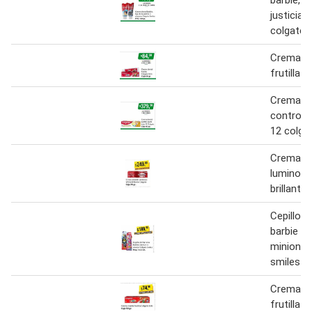
barbie, li
justicia 
colgate 
Crema de
frutilla 
Crema de
control s
12 colga
Crema de
luminous
brillante
Cepillo d
barbie b
minion c
smiles
Crema de
frutilla 