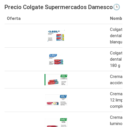
Precio Colgate Supermercados Damesco🕒
Oferta
Nombre
Colgate
dental ul
blanquea
Colgate
dental tr
180 g
Crema den
acción c
Crema de
12 limpi
completa
Crema de
luminous