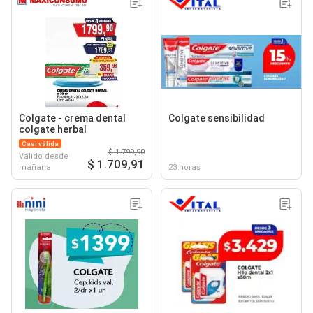
Colgate - crema dental
Colgate sensibilidad
colgate herbal
Casi válida
$ 1.799,90
Válido desde
$ 1.709,91
mañana
23 horas