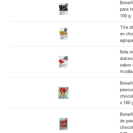
Bonafi
para t
100 g
Tita o
en cho
agrupa
Bela v
dulces
sabor 
frutill
Bonafi
pascu
chocol
x 180 
Bonafi
de pa
chocol