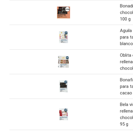
Bonadi
chocol
100 g
Aguila
para t
blanco
Oblita
rellen
chocol
Bonafi
para t
cacao
Bela v
rellen
chocol
95 g