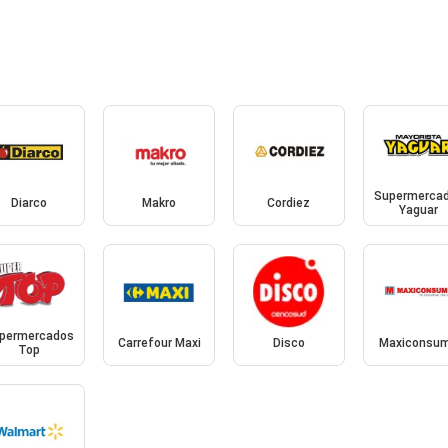
Supermerca
Diarco
Makro
Cordiez
Yaguar
permercados
Carrefour Maxi
Disco
Maxiconsu
Top