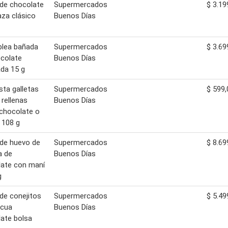
de chocolate
Supermercados
$ 3.19
aza clásico
Buenos Días
blea bañada
Supermercados
$ 3.69
colate
Buenos Días
da 15 g
ista galletas
Supermercados
$ 599,
 rellenas
Buenos Días
chocolate o
a 108 g
de huevo de
Supermercados
$ 8.69
a de
Buenos Días
ate con maní
g
de conejitos
Supermercados
$ 5.49
scua
Buenos Días
ate bolsa