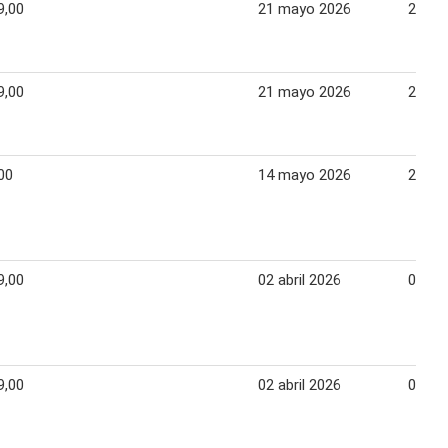
9,00
21 mayo 2026
27 ma
9,00
21 mayo 2026
27 ma
00
14 mayo 2026
20 ma
9,00
02 abril 2026
08 abr
9,00
02 abril 2026
08 abr