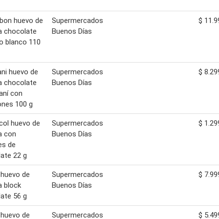
bon huevo de
Supermercados
$ 11.9
a chocolate
Buenos Días
o blanco 110
ani huevo de
Supermercados
$ 8.29
a chocolate
Buenos Días
aní con
nes 100 g
col huevo de
Supermercados
$ 1.29
a con
Buenos Días
es de
ate 22 g
 huevo de
Supermercados
$ 7.99
 block
Buenos Días
ate 56 g
 huevo de
Supermercados
$ 5.49