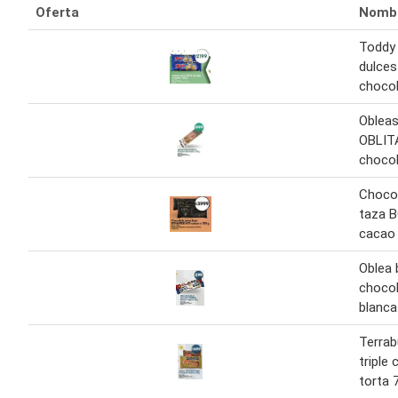
Oferta
Nomb
Toddy 
dulces
chocol
Obleas
OBLIT
chocol
Chocol
taza 
cacao
Oblea
choco
blanca
Terrab
triple
torta 