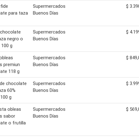
fide
Supermercados
$ 3.39
ate para taza
Buenos Días
 chocolate
Supermercados
$ 4.19
aza negro o
Buenos Días
 100 g
 obleas
Supermercados
$ 849,
as premiun
Buenos Días
ate 118 g
de chocolate
Supermercados
$ 3.99
aza 60%
Buenos Días
 100 g
ista obleas
Supermercados
$ 569,
as sabor
Buenos Días
ate o frutilla