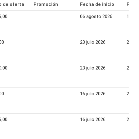
o de oferta
Promoción
Fecha de inicio
Fecha
9,00
06 agosto 2026
12 ag
00
23 julio 2026
29 jul
9,00
23 julio 2026
29 jul
00
16 julio 2026
22 jul
9,00
16 julio 2026
22 jul