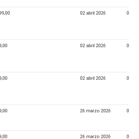
99,00
02 abril 2026
08 abr
9,00
02 abril 2026
08 abr
9,00
02 abril 2026
08 abr
9,00
26 marzo 2026
01 abr
9,00
26 marzo 2026
01 abr