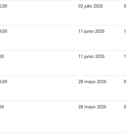
0,00
02 julio 2026
09 jul
9,00
11 junio 2026
17 ju
00
11 junio 2026
17 ju
9,00
28 mayo 2026
03 ju
00
28 mayo 2026
03 ju