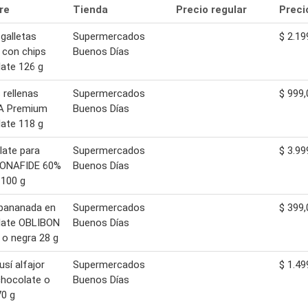
re
Tienda
Precio regular
Preci
galletas
Supermercados
$ 2.19
 con chips
Buenos Días
ate 126 g
 rellenas
Supermercados
$ 999,
A Premium
Buenos Días
ate 118 g
ate para
Supermercados
$ 3.99
BONAFIDE 60%
Buenos Días
 100 g
 bananada en
Supermercados
$ 399,
late OBLIBON
Buenos Días
 o negra 28 g
usí alfajor
Supermercados
$ 1.49
 chocolate o
Buenos Días
70 g