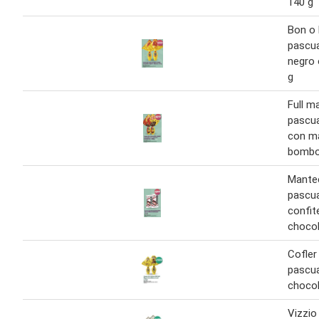
140 g
Bon o 
pascu
negro 
g
Full m
pascu
con m
bombo
Mante
pascu
confit
chocol
Cofler
pascua
chocol
Vizzio