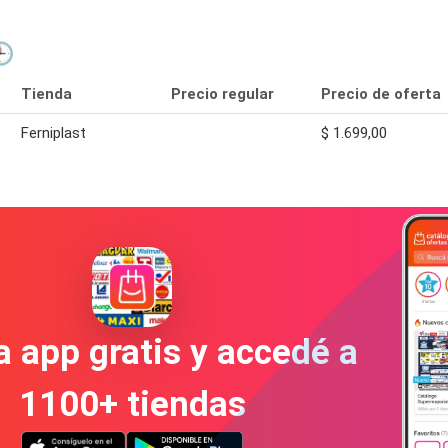
🕒
Tienda
Precio regular
Precio de oferta
Ferniplast
$ 1.699,00
a app gratis y accedé a
1100+ tiendas