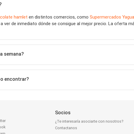
?
colate hamlet
en distintos comercios, como
Supermercados Yagua
s a ver de inmediato dónde se consigue al mejor precio. La oferta 
sta semana?
do encontrar?
Socios
tter
¿Te interesaría asociarte con nosotros?
ook
Contactanos
ram