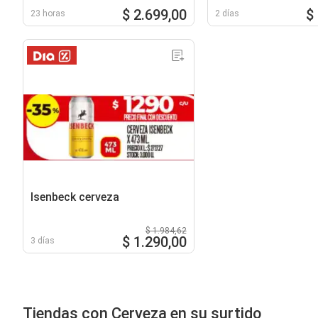
$ 2.699,00
$
23 horas
2 días
Isenbeck cerveza
$ 1.984,62
$ 1.290,00
3 días
Tiendas con Cerveza en su surtido