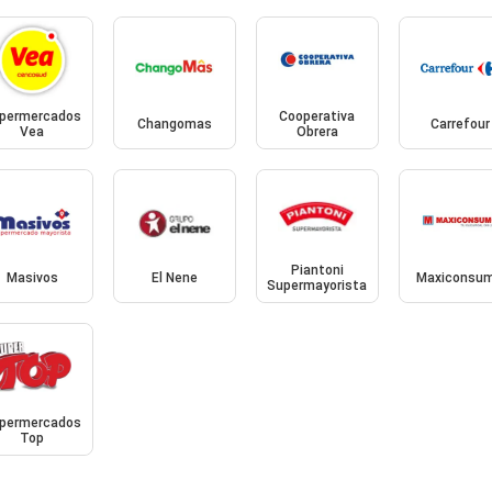
permercados
Cooperativa
Changomas
Carrefour
Vea
Obrera
Piantoni
Masivos
El Nene
Maxiconsu
Supermayorista
permercados
Top