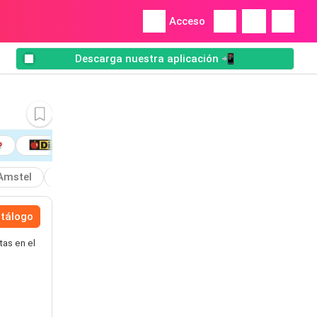
Acceso
Descarga nuestra aplicación 📲
Amstel
Envase
Agregar
atálogo
tas en el