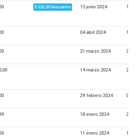
00
13 junio 2024
18 ju
$ 225,20 Descuento
00
04 abril 2024
10 ab
00
21 marzo 2024
27 m
0,00
14 marzo 2024
20 m
00
29 febrero 2024
06 m
99
18 enero 2024
24 en
00
11 enero 2024
17 en