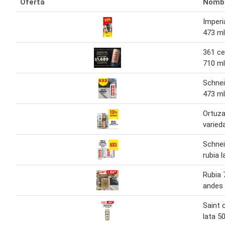
Oferta
Nomb
Imperi
473 ml
361 ce
710 ml
Schnei
473 ml
Ortuza
varied
Schnei
rubia l
Rubia 
andes 
Saint 
lata 5