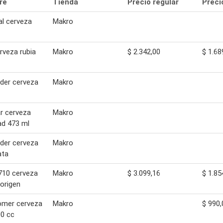
re
Tienda
Precio regular
Preci
al cerveza
Makro
rveza rubia
Makro
$ 2.342,00
$ 1.68
der cerveza
Makro
r cerveza
Makro
ad 473 ml
der cerveza
Makro
ata
710 cerveza
Makro
$ 3.099,16
$ 1.85
origen
omer cerveza
Makro
$ 990,
00 cc