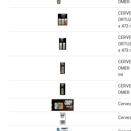
OMER 
CERV
ORTUZ
x 473 
CERV
ORTUZ
x 473 
CERVE
OMER R
ml
CERVE
OMER 
Cervez
Cervez