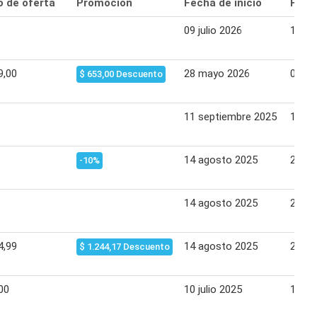
o de oferta
Promoción
Fecha de inicio
Fecha
09 julio 2026
15 jul
9,00
28 mayo 2026
03 ju
$ 653,00 Descuento
11 septiembre 2025
17 se
14 agosto 2025
20 ag
-10%
14 agosto 2025
20 ag
4,99
14 agosto 2025
20 ag
$ 1.244,17 Descuento
00
10 julio 2025
16 jul