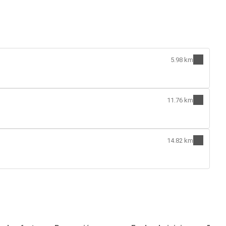
5.98 km
11.76 km
14.82 km