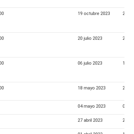
00
19 octubre 2023
25 oc
00
20 julio 2023
26 jul
00
06 julio 2023
12 jul
00
18 mayo 2023
24 m
04 mayo 2023
05 m
27 abril 2023
28 ab