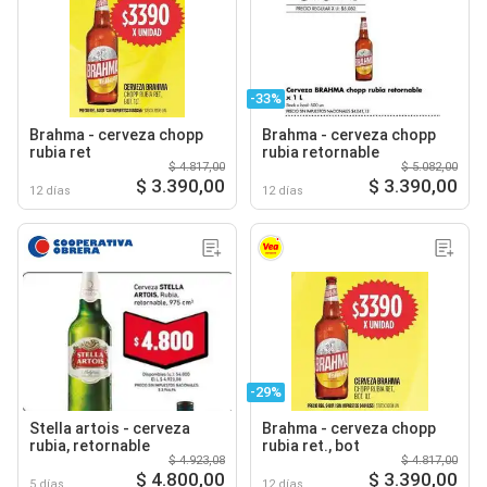
-33%
Brahma - cerveza chopp
Brahma - cerveza chopp
rubia ret
rubia retornable
$ 4.817,00
$ 5.082,00
$ 3.390,00
$ 3.390,00
12 días
12 días
-29%
Stella artois - cerveza
Brahma - cerveza chopp
rubia, retornable
rubia ret., bot
$ 4.923,08
$ 4.817,00
$ 4.800,00
$ 3.390,00
5 días
12 días