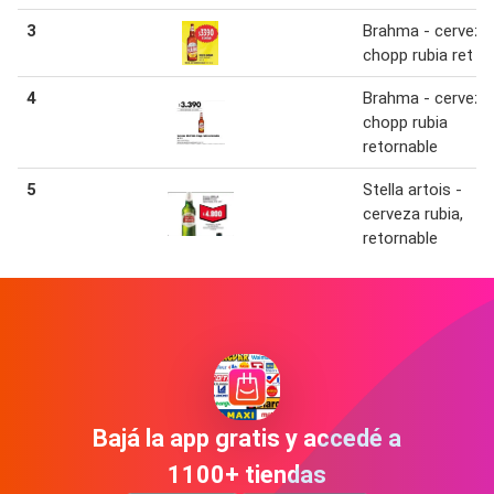
3
Brahma - cerveza
chopp rubia ret
4
Brahma - cerveza
chopp rubia
retornable
5
Stella artois -
cerveza rubia,
retornable
Bajá la app gratis y accedé a
1100+ tiendas