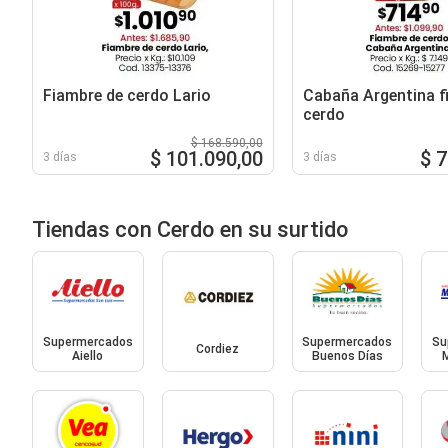
Fiambre de cerdo Lario
Cabaña Argentina f
cerdo
$ 168.590,00
$ 101.090,00
$ 
3 días
3 días
Tiendas con Cerdo en su surtido
Supermercados
Supermercados
Su
Cordiez
Aiello
Buenos Días