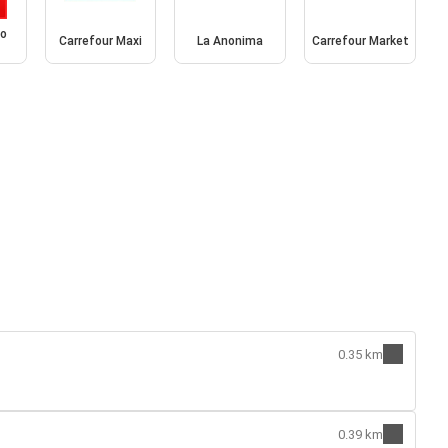
io
Carrefour Maxi
La Anonima
Carrefour Market
0.35 km
0.39 km