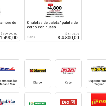
iambre de
Chuletas de paleta/ paleta de
cerdo con hueso
$ 109.990,00
$ 6.100,00
71.490,00
$ 4.800,00
3 días
permercados
Supermerca
Diarco
Coto
Mariano Max
Yaguar