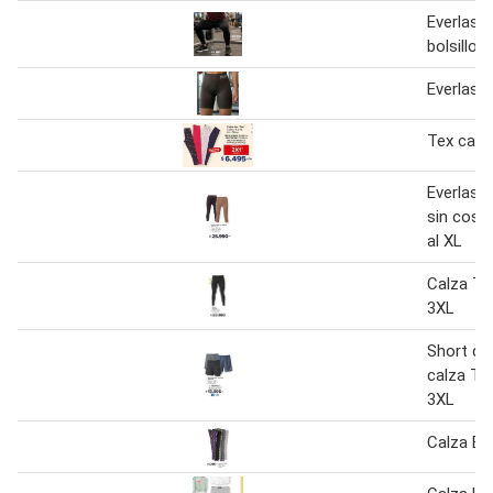
Everlast
bolsillo
Everlast 
Tex calza
Everlast 
sin costu
al XL
Calza Tal
3XL
Short de
calza Tal
3XL
Calza E