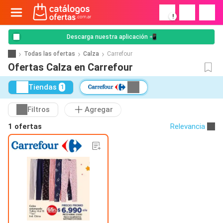
!
Descarga nuestra aplicación 📲
Todas las ofertas
Calza
Carrefour
Ofertas Calza en Carrefour
Tiendas
1
Filtros
Agregar
1 ofertas
Relevancia