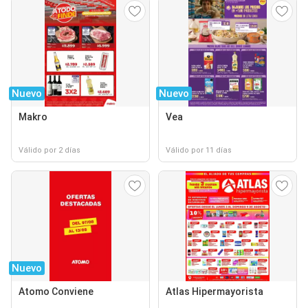
Nuevo
Nuevo
Makro
Vea
Válido por 2 días
Válido por 11 días
Nuevo
Atomo Conviene
Atlas Hipermayorista