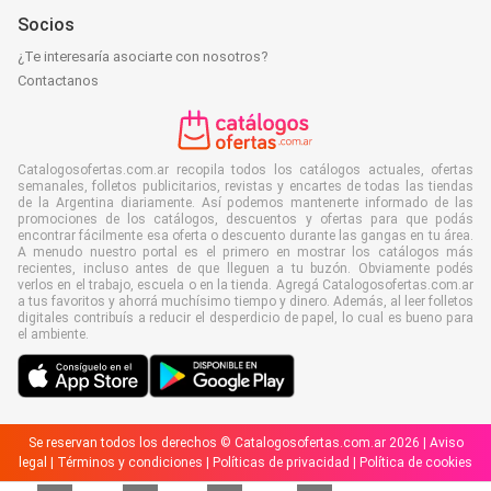
Socios
¿Te interesaría asociarte con nosotros?
Contactanos
Catalogosofertas.com.ar recopila todos los catálogos actuales, ofertas
semanales, folletos publicitarios, revistas y encartes de todas las tiendas
de la Argentina diariamente. Así podemos mantenerte informado de las
promociones de los catálogos, descuentos y ofertas para que podás
encontrar fácilmente esa oferta o descuento durante las gangas en tu área.
A menudo nuestro portal es el primero en mostrar los catálogos más
recientes, incluso antes de que lleguen a tu buzón. Obviamente podés
verlos en el trabajo, escuela o en la tienda. Agregá Catalogosofertas.com.ar
a tus favoritos y ahorrá muchísimo tiempo y dinero. Además, al leer folletos
digitales contribuís a reducir el desperdicio de papel, lo cual es bueno para
el ambiente.
Se reservan todos los derechos © Catalogosofertas.com.ar 2026 |
Aviso
legal
|
Términos y condiciones
|
Políticas de privacidad
|
Política de cookies