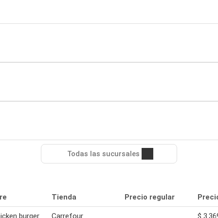
Todas las sucursales
re
Tienda
Precio regular
Preci
icken burger
Carrefour
$ 3.36