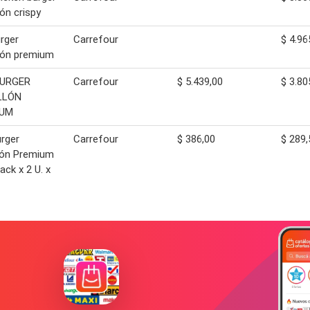
ón crispy
rger
Carrefour
$ 4.96
lón premium
URGER
Carrefour
$ 5.439,00
$ 3.80
LLÓN
IUM
rger
Carrefour
$ 386,00
$ 289,
lón Premium
ack x 2 U. x