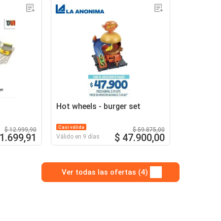
Hot wheels - burger set
Casi válida
$ 12.999,90
$ 59.875,00
11.699,91
$ 47.900,00
Válido en 9 días
Ver todas las ofertas (4)