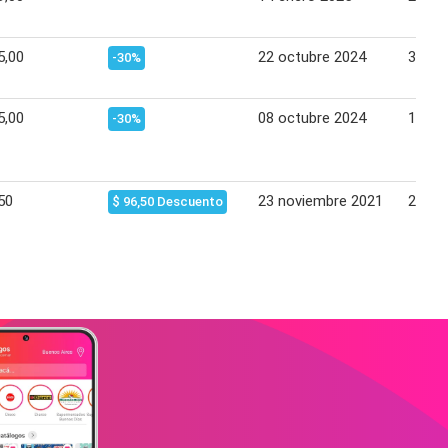
5,00
22 octubre 2024
30 oc
-30%
5,00
08 octubre 2024
14 oc
-30%
50
23 noviembre 2021
29 no
$ 96,50 Descuento