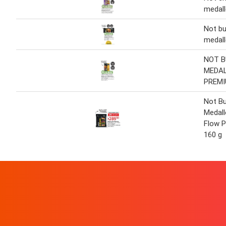
medall
Not bu
medal
NOT B
MEDA
PREM
Not Bu
Medal
Flow P
160 g