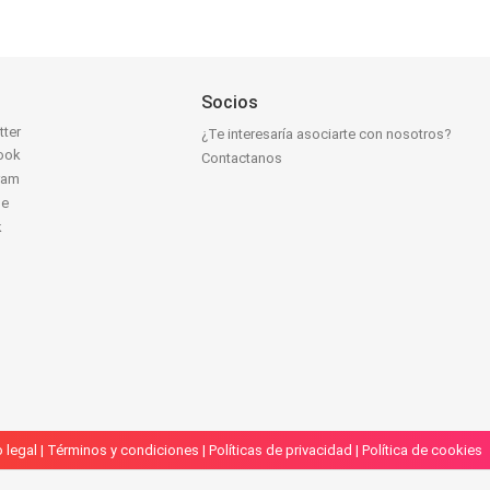
Socios
tter
¿Te interesaría asociarte con nosotros?
ook
Contactanos
ram
be
k
 legal
|
Términos y condiciones
|
Políticas de privacidad
|
Política de cookies